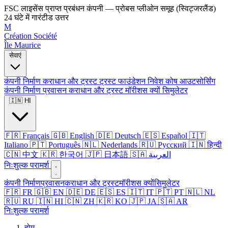
FSC लाइसेंस प्राप्त प्रबंधन कंपनी — प्रोबस प्लीओन समूह (स्विट्जरलैंड)
24 घंटे में गारंटीड उत्तर
M
Création Société
Île Maurice
सेवाएं
कंपनी निर्माण
कराधान और ट्रस्ट
ट्रस्ट
फाउंडेशन
निवेश कोष
आउटसोर्सिंग
कंपनी निर्माण
प्रवासन
कराधान और ट्रस्ट
मॉरीशस क्यों
सिमुलेटर
🇮🇳 HI
🇫🇷 Français
🇬🇧 English
🇩🇪 Deutsch
🇪🇸 Español
🇮🇹
Italiano
🇵🇹 Português
🇳🇱 Nederlands
🇷🇺 Русский
🇮🇳 हिन्दी
🇨🇳 中文
🇰🇷 한국어
🇯🇵 日本語
🇸🇦 العربية
निःशुल्क परामर्श
कंपनी निर्माण
प्रवासन
कराधान और ट्रस्ट
मॉरीशस क्यों
सिमुलेटर
🇫🇷 FR
🇬🇧 EN
🇩🇪 DE
🇪🇸 ES
🇮🇹 IT
🇵🇹 PT
🇳🇱 NL
🇷🇺 RU
🇮🇳 HI
🇨🇳 ZH
🇰🇷 KO
🇯🇵 JA
🇸🇦 AR
निःशुल्क परामर्श
होम