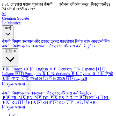
FSC लाइसेंस प्राप्त प्रबंधन कंपनी — प्रोबस प्लीओन समूह (स्विट्जरलैंड)
24 घंटे में गारंटीड उत्तर
M
Création Société
Île Maurice
सेवाएं
कंपनी निर्माण
कराधान और ट्रस्ट
ट्रस्ट
फाउंडेशन
निवेश कोष
आउटसोर्सिंग
कंपनी निर्माण
प्रवासन
कराधान और ट्रस्ट
मॉरीशस क्यों
सिमुलेटर
🇮🇳 HI
🇫🇷 Français
🇬🇧 English
🇩🇪 Deutsch
🇪🇸 Español
🇮🇹
Italiano
🇵🇹 Português
🇳🇱 Nederlands
🇷🇺 Русский
🇮🇳 हिन्दी
🇨🇳 中文
🇰🇷 한국어
🇯🇵 日本語
🇸🇦 العربية
निःशुल्क परामर्श
कंपनी निर्माण
प्रवासन
कराधान और ट्रस्ट
मॉरीशस क्यों
सिमुलेटर
🇫🇷 FR
🇬🇧 EN
🇩🇪 DE
🇪🇸 ES
🇮🇹 IT
🇵🇹 PT
🇳🇱 NL
🇷🇺 RU
🇮🇳 HI
🇨🇳 ZH
🇰🇷 KO
🇯🇵 JA
🇸🇦 AR
निःशुल्क परामर्श
होम