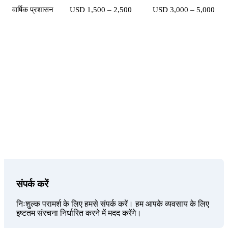
वार्षिक प्रशासन
USD 1,500 – 2,500
USD 3,000 – 5,000
आपका विश्वसनीय भागीदार
Sunibel Corporate Services Ltd, FSC द्वारा लाइसेंस प्राप्त
मैनेजमेंट कंपनी और स्विस Probus Pleion Group की सदस्य,
कंपनी निर्माण से लेकर चल रहे प्रशासन तक सम्पूर्ण सेवाएं प्रदान
करती है।
संपर्क करें
निःशुल्क परामर्श के लिए हमसे संपर्क करें। हम आपके व्यवसाय के लिए
इष्टतम संरचना निर्धारित करने में मदद करेंगे।