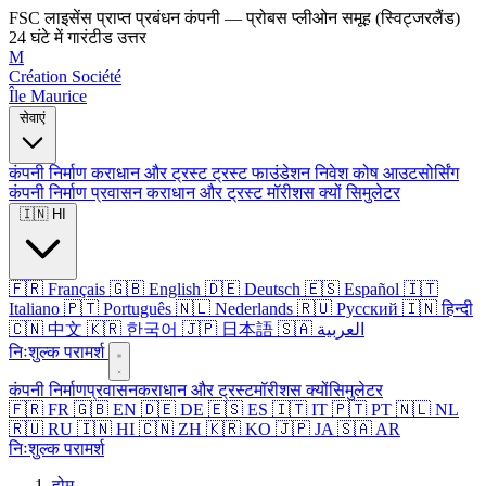
FSC लाइसेंस प्राप्त प्रबंधन कंपनी — प्रोबस प्लीओन समूह (स्विट्जरलैंड)
24 घंटे में गारंटीड उत्तर
M
Création Société
Île Maurice
सेवाएं
कंपनी निर्माण
कराधान और ट्रस्ट
ट्रस्ट
फाउंडेशन
निवेश कोष
आउटसोर्सिंग
कंपनी निर्माण
प्रवासन
कराधान और ट्रस्ट
मॉरीशस क्यों
सिमुलेटर
🇮🇳 HI
🇫🇷 Français
🇬🇧 English
🇩🇪 Deutsch
🇪🇸 Español
🇮🇹
Italiano
🇵🇹 Português
🇳🇱 Nederlands
🇷🇺 Русский
🇮🇳 हिन्दी
🇨🇳 中文
🇰🇷 한국어
🇯🇵 日本語
🇸🇦 العربية
निःशुल्क परामर्श
कंपनी निर्माण
प्रवासन
कराधान और ट्रस्ट
मॉरीशस क्यों
सिमुलेटर
🇫🇷 FR
🇬🇧 EN
🇩🇪 DE
🇪🇸 ES
🇮🇹 IT
🇵🇹 PT
🇳🇱 NL
🇷🇺 RU
🇮🇳 HI
🇨🇳 ZH
🇰🇷 KO
🇯🇵 JA
🇸🇦 AR
निःशुल्क परामर्श
होम