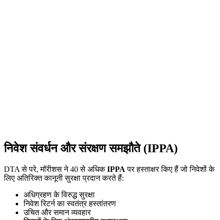
प्रमुख Substance मानदंड
DTA लाभ प्राप्त करने के लिए, एक GBC को मॉरीशस में
वास्तविक आर्थिक उपस्थिति प्रदर्शित करनी होगी: कम से कम दो
निवासी निदेशक, मुख्य बैंक खाता, स्थानीय रूप से रखे गए लेखांकन
रिकॉर्ड, मॉरीशस में बोर्ड बैठकें, और द्वीप पर लिए गए रणनीतिक
निर्णय।
निवेश संवर्धन और संरक्षण समझौते (IPPA)
DTA से परे, मॉरीशस ने 40 से अधिक
IPPA
पर हस्ताक्षर किए हैं जो निवेशों के
लिए अतिरिक्त कानूनी सुरक्षा प्रदान करते हैं:
अधिग्रहण के विरुद्ध सुरक्षा
निवेश रिटर्न का स्वतंत्र हस्तांतरण
उचित और समान व्यवहार