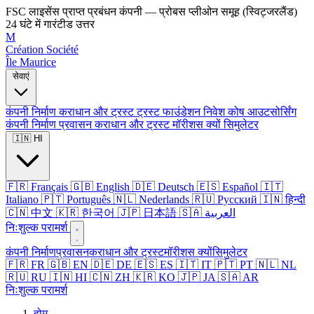
FSC लाइसेंस प्राप्त प्रबंधन कंपनी — प्रोबस प्लीओन समूह (स्विट्जरलैंड)
24 घंटे में गारंटीड उत्तर
M
Création Société
Île Maurice
सेवाएं
कंपनी निर्माण
कराधान और ट्रस्ट
ट्रस्ट
फाउंडेशन
निवेश कोष
आउटसोर्सिंग
कंपनी निर्माण
प्रवासन
कराधान और ट्रस्ट
मॉरीशस क्यों
सिमुलेटर
🇮🇳 HI
🇫🇷 Français
🇬🇧 English
🇩🇪 Deutsch
🇪🇸 Español
🇮🇹
Italiano
🇵🇹 Português
🇳🇱 Nederlands
🇷🇺 Русский
🇮🇳 हिन्दी
🇨🇳 中文
🇰🇷 한국어
🇯🇵 日本語
🇸🇦 العربية
निःशुल्क परामर्श
कंपनी निर्माण
प्रवासन
कराधान और ट्रस्ट
मॉरीशस क्यों
सिमुलेटर
🇫🇷 FR
🇬🇧 EN
🇩🇪 DE
🇪🇸 ES
🇮🇹 IT
🇵🇹 PT
🇳🇱 NL
🇷🇺 RU
🇮🇳 HI
🇨🇳 ZH
🇰🇷 KO
🇯🇵 JA
🇸🇦 AR
निःशुल्क परामर्श
होम