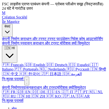
FSC लाइसेंस प्राप्त प्रबंधन कंपनी — प्रोबस प्लीओन समूह (स्विट्जरलैंड)
24 घंटे में गारंटीड उत्तर
M
Création Société
Île Maurice
सेवाएं
कंपनी निर्माण
कराधान और ट्रस्ट
ट्रस्ट
फाउंडेशन
निवेश कोष
आउटसोर्सिंग
कंपनी निर्माण
प्रवासन
कराधान और ट्रस्ट
मॉरीशस क्यों
सिमुलेटर
🇮🇳 HI
🇫🇷 Français
🇬🇧 English
🇩🇪 Deutsch
🇪🇸 Español
🇮🇹
Italiano
🇵🇹 Português
🇳🇱 Nederlands
🇷🇺 Русский
🇮🇳 हिन्दी
🇨🇳 中文
🇰🇷 한국어
🇯🇵 日本語
🇸🇦 العربية
निःशुल्क परामर्श
कंपनी निर्माण
प्रवासन
कराधान और ट्रस्ट
मॉरीशस क्यों
सिमुलेटर
🇫🇷 FR
🇬🇧 EN
🇩🇪 DE
🇪🇸 ES
🇮🇹 IT
🇵🇹 PT
🇳🇱 NL
🇷🇺 RU
🇮🇳 HI
🇨🇳 ZH
🇰🇷 KO
🇯🇵 JA
🇸🇦 AR
निःशुल्क परामर्श
होम