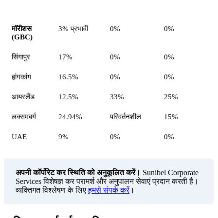
क्षेत्राधिकार
कॉर्पोरेट कर दर
पूंजीगत लाभ कर
लाभांश पर WHT
मॉरीशस
3% प्रभावी
0%
0%
(GBC)
सिंगापुर
17%
0%
0%
हांगकांग
16.5%
0%
0%
आयरलैंड
12.5%
33%
25%
लक्समबर्ग
24.94%
परिवर्तनशील
15%
UAE
9%
0%
0%
अपनी कॉर्पोरेट कर स्थिति को अनुकूलित करें।
Sunibel Corporate
Services विशेषज्ञ कर परामर्श और अनुपालन सेवाएं प्रदान करती है।
व्यक्तिगत विश्लेषण के लिए
हमसे संपर्क करें
।