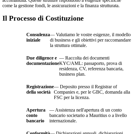
accomandita. Queste strutture rispondono a esigenze specifiche
come la gestione fondi, le assicurazioni e la finanza strutturata.
Il Processo di Costituzione
Consulenza
— Valutiamo le vostre esigenze, il modello
iniziale
di business e gli obiettivi per raccomandare
la struttura ottimale.
Due diligence e
— Raccolta dei documenti
documentazione
KYC/AML: passaporto, prova di
residenza, CV, referenza bancaria,
business plan.
Registrazione
— Deposito presso il Registrar of
della società
Companies e, per le GBC, domanda alla
FSC per la licenza.
Apertura
— Assistenza nell'apertura di un conto
conto
bancario societario a Mauritius o a livello
bancario
internazionale.
Conformità
— Dichiarazioni annuali, dichiarazioni