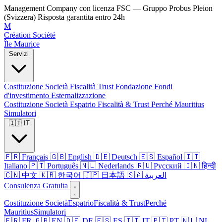
Management Company con licenza FSC — Gruppo Probus Pleion
(Svizzera)
Risposta garantita entro 24h
M
Création Société
Île Maurice
Servizi
Costituzione Società
Fiscalità
Trust
Fondazione
Fondi
d'investimento
Esternalizzazione
Costituzione Società
Espatrio
Fiscalità & Trust
Perché Mauritius
Simulatori
🇮🇹 IT
🇫🇷 Français
🇬🇧 English
🇩🇪 Deutsch
🇪🇸 Español
🇮🇹
Italiano
🇵🇹 Português
🇳🇱 Nederlands
🇷🇺 Русский
🇮🇳 हिन्दी
🇨🇳 中文
🇰🇷 한국어
🇯🇵 日本語
🇸🇦 العربية
Consulenza Gratuita
Costituzione Società
Espatrio
Fiscalità & Trust
Perché
Mauritius
Simulatori
🇫🇷 FR
🇬🇧 EN
🇩🇪 DE
🇪🇸 ES
🇮🇹 IT
🇵🇹 PT
🇳🇱 NL