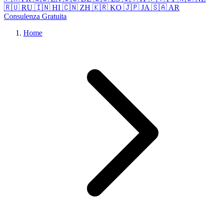
🇷🇺 RU
🇮🇳 HI
🇨🇳 ZH
🇰🇷 KO
🇯🇵 JA
🇸🇦 AR
Consulenza Gratuita
Home