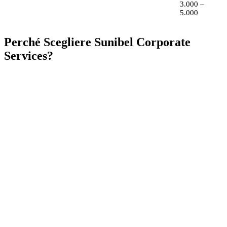
3.000 –
5.000
Perché Scegliere Sunibel Corporate
Services?
Il Vostro Partner con Licenza FSC
Sunibel Corporate Services Ltd è una Management
Company con licenza della Financial Services
Commission di Mauritius e membro del gruppo svizzero
Probus Pleion. Forniamo servizi completi di costituzione,
amministrazione e conformità societaria, garantendo che la
vostra impresa soddisfi tutti i requisiti normativi
massimizzando l'efficienza fiscale.