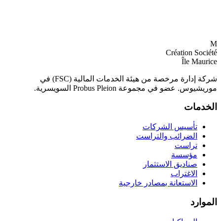
M
Création Société
Île Maurice
شركة إدارة مرخصة من هيئة الخدمات المالية (FSC) في
موريشيوس. عضو في مجموعة Probus Pleion السويسرية.
الخدمات
تأسيس الشركات
الضرائب والتراست
تراست
مؤسسة
صناديق الاستثمار
الاغتراب
الاستعانة بمصادر خارجية
الموارد