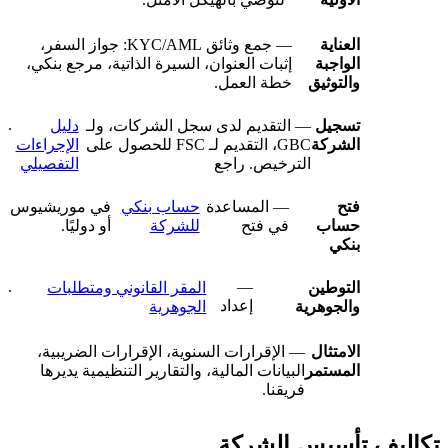
العناية
— جمع وثائق KYC/AML: جواز السفر،
الواجبة
إثبات العنوان، السيرة الذاتية، مرجع بنكي،
والتوثيق
خطة العمل.
.
تسجيل
— التقديم لدى سجل الشركات، ولـ
دليل
الشركة
GBC، التقديم لـ FSC للحصول على
الإجراءات
الترخيص. راجع
التفصيلي
فتح
— المساعدة
حساب بنكي
في موريشيوس
حساب
في فتح
للشركة
أو دوليًا.
بنكي
.
—
التوطين
المقر القانوني ومتطلبات
إعداد
والجوهرية
الجوهرية
الامتثال
— الإقرارات السنوية، الإقرارات الضريبية،
المستمر
البيانات المالية، والتقارير التنظيمية يديرها
فريقنا.
تكاليف تأسيس الشركة