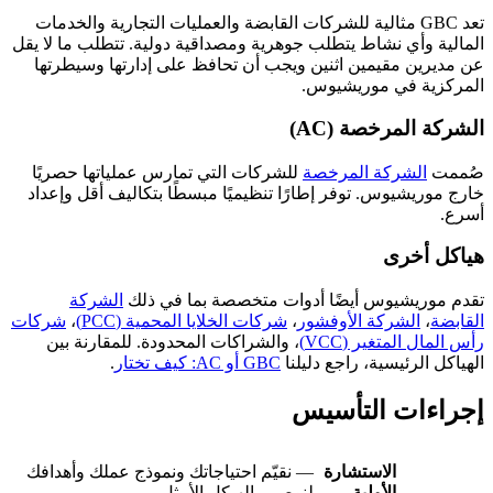
تعد GBC مثالية للشركات القابضة والعمليات التجارية والخدمات
المالية وأي نشاط يتطلب جوهرية ومصداقية دولية. تتطلب ما لا يقل
عن مديرين مقيمين اثنين ويجب أن تحافظ على إدارتها وسيطرتها
المركزية في موريشيوس.
الشركة المرخصة (AC)
صُممت
الشركة المرخصة
للشركات التي تمارس عملياتها حصريًا
خارج موريشيوس. توفر إطارًا تنظيميًا مبسطًا بتكاليف أقل وإعداد
أسرع.
هياكل أخرى
تقدم موريشيوس أيضًا أدوات متخصصة بما في ذلك
الشركة
القابضة
،
الشركة الأوفشور
،
شركات الخلايا المحمية (PCC)
،
شركات
رأس المال المتغير (VCC)
، والشراكات المحدودة. للمقارنة بين
الهياكل الرئيسية، راجع دليلنا
GBC أو AC: كيف تختار
.
إجراءات التأسيس
الاستشارة
— نقيّم احتياجاتك ونموذج عملك وأهدافك
الأولية
لنوصي بالهيكل الأمثل.