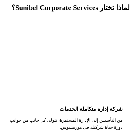
لماذا تختار Sunibel Corporate Services؟
شريكك المرخص من FSC
Sunibel Corporate Services Ltd هي شركة إدارة مرخصة
من لجنة الخدمات المالية في موريشيوس، وعضو في
مجموعة Probus Pleion السويسرية. نقدم خدمات شاملة
من تأسيس الشركة إلى الإدارة والامتثال.
شركة إدارة متكاملة الخدمات
من التأسيس إلى الإدارة المستمرة، نتولى كل جانب من جوانب
دورة حياة شركتك في موريشيوس.