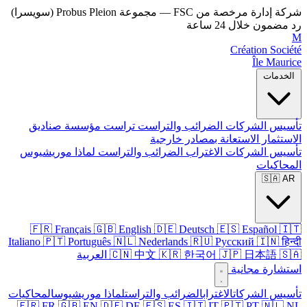
شركة إدارة مرخصة من FSC — مجموعة Probus Pleion (سويسرا)
رد مضمون خلال 24 ساعة
M
Création Société
Île Maurice
الخدمات
تأسيس الشركات
الضرائب والتراست
تراست
مؤسسة
صناديق
الاستثمار
الاستعانة بمصادر خارجية
تأسيس الشركات
الاغتراب
الضرائب والتراست
لماذا موريشيوس
المحاكيات
🇸🇦 AR
🇫🇷 Français
🇬🇧 English
🇩🇪 Deutsch
🇪🇸 Español
🇮🇹
Italiano
🇵🇹 Português
🇳🇱 Nederlands
🇷🇺 Русский
🇮🇳 हिन्दी
🇸🇦 العربية
🇯🇵 日本語
🇰🇷 한국어
🇨🇳 中文
استشارة مجانية
تأسيس الشركات
الاغتراب
الضرائب والتراست
لماذا موريشيوس
المحاكيات
🇫🇷 FR
🇬🇧 EN
🇩🇪 DE
🇪🇸 ES
🇮🇹 IT
🇵🇹 PT
🇳🇱 NL