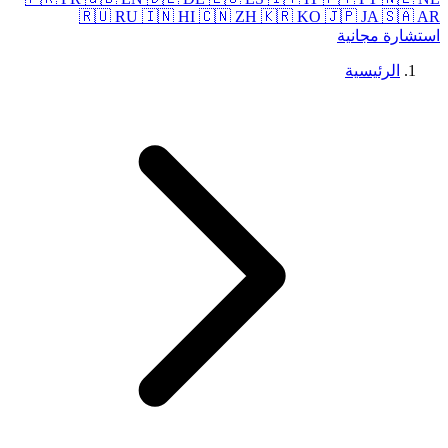
🇷🇺 RU
🇮🇳 HI
🇨🇳 ZH
🇰🇷 KO
🇯🇵 JA
🇸🇦 AR
استشارة مجانية
الرئيسية