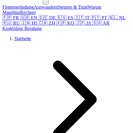
Firmengründung
Auswandern
Steuern & Trust
Warum
Mauritius
Rechner
🇫🇷 FR
🇬🇧 EN
🇩🇪 DE
🇪🇸 ES
🇮🇹 IT
🇵🇹 PT
🇳🇱 NL
🇷🇺 RU
🇮🇳 HI
🇨🇳 ZH
🇰🇷 KO
🇯🇵 JA
🇸🇦 AR
Kostenlose Beratung
Startseite