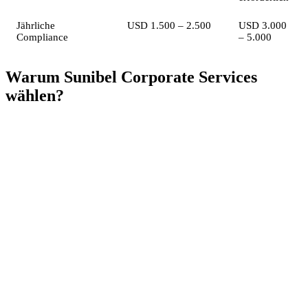
Jährliche
USD 1.500 – 2.500
USD 3.000
Compliance
– 5.000
Warum Sunibel Corporate Services
wählen?
Ihr FSC-lizenzierter Partner
Sunibel Corporate Services Ltd ist eine von der Financial
Services Commission von Mauritius lizenzierte
Management Company und Mitglied der Schweizer
Probus Pleion Gruppe. Wir bieten umfassende
Firmengründungs-, Verwaltungs- und Compliance-
Dienstleistungen und stellen sicher, dass Ihr Unternehmen
alle regulatorischen Anforderungen erfüllt und gleichzeitig
die steuerliche Effizienz maximiert.