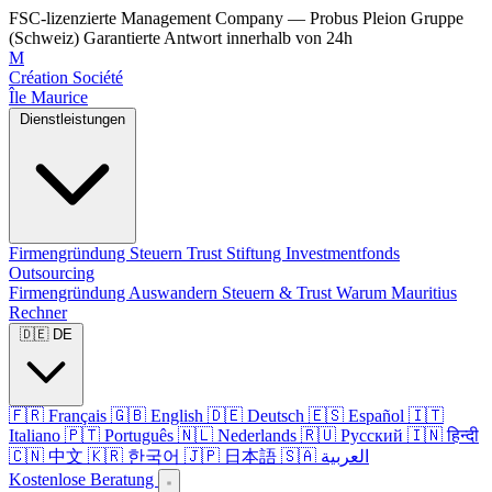
FSC-lizenzierte Management Company — Probus Pleion Gruppe
(Schweiz)
Garantierte Antwort innerhalb von 24h
M
Création Société
Île Maurice
Dienstleistungen
Firmengründung
Steuern
Trust
Stiftung
Investmentfonds
Outsourcing
Firmengründung
Auswandern
Steuern & Trust
Warum Mauritius
Rechner
🇩🇪 DE
🇫🇷 Français
🇬🇧 English
🇩🇪 Deutsch
🇪🇸 Español
🇮🇹
Italiano
🇵🇹 Português
🇳🇱 Nederlands
🇷🇺 Русский
🇮🇳 हिन्दी
🇨🇳 中文
🇰🇷 한국어
🇯🇵 日本語
🇸🇦 العربية
Kostenlose Beratung