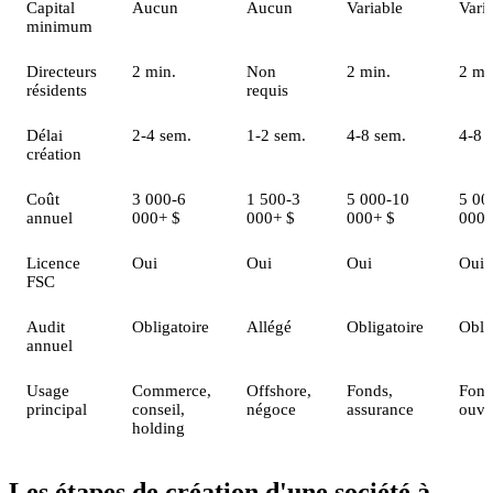
Capital
Aucun
Aucun
Variable
Vari
minimum
Directeurs
2 min.
Non
2 min.
2 mi
résidents
requis
Délai
2-4 sem.
1-2 sem.
4-8 sem.
4-8 
création
Coût
3 000-6
1 500-3
5 000-10
5 00
annuel
000+ $
000+ $
000+ $
000+
Licence
Oui
Oui
Oui
Oui
FSC
Audit
Obligatoire
Allégé
Obligatoire
Obli
annuel
Usage
Commerce,
Offshore,
Fonds,
Fond
principal
conseil,
négoce
assurance
ouve
holding
Les étapes de création d'une société à