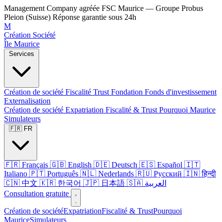
Management Company agréée FSC Maurice — Groupe Probus
Pleion (Suisse)
Réponse garantie sous 24h
M
Création Société
Île Maurice
Services
Création de société
Fiscalité
Trust
Fondation
Fonds d'investissement
Externalisation
Création de société
Expatriation
Fiscalité & Trust
Pourquoi Maurice
Simulateurs
🇫🇷 FR
🇫🇷 Français
🇬🇧 English
🇩🇪 Deutsch
🇪🇸 Español
🇮🇹
Italiano
🇵🇹 Português
🇳🇱 Nederlands
🇷🇺 Русский
🇮🇳 हिन्दी
🇨🇳 中文
🇰🇷 한국어
🇯🇵 日本語
🇸🇦 العربية
Consultation gratuite
Création de société
Expatriation
Fiscalité & Trust
Pourquoi
Maurice
Simulateurs