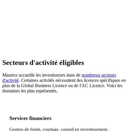
Grâce à ses 40+ conventions de non-double imposition,
Maurice permet de réduire significativement les retenues à
la source sur les dividendes, intérêts et royalties provenant
de pays partenaires (Inde, Afrique du Sud, Chine, France,
Royaume-Uni, Singapour, Kenya, etc.). C'est un avantage
décisif pour les holdings et les sociétés opérant en Afrique
et en Asie.
Secteurs d'activité éligibles
Maurice accueille les investisseurs dans de
nombreux secteurs
d'activité
. Certaines activités nécessitent des licences spécifiques en
plus de la Global Business Licence ou de l'AC Licence. Voici les
domaines les plus représentés.
Services financiers
Gestion de fonds, courtage, conseil en investissement,