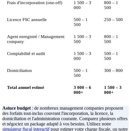
Frais d'incorporation (one-off)
1 500 – 3
800 – 1
000
500
Licence FSC annuelle
500 – 1
250 – 500
500
Agent enregistré / Management
1 500 – 3
800 – 1
company
500
500
Comptabilité et audit
1 500 – 3
500 – 1
000
500
Domiciliation
500 – 1
300 – 800
500
Total annuel estimé
3 000 – 6
1 500 – 3
000+
000+
Astuce budget
: de nombreux management companies proposent
des forfaits tout-inclus couvrant l'incorporation, la licence, la
domiciliation et l'administration courante. Comparez plusieurs offres
et négociez un package adapté à vos besoins. Utilisez notre
simulateur fiscal interactif
pour estimer votre charge fiscale, ou notre