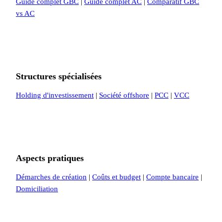
Guide complet GBC
|
Guide complet AC
|
Comparatif GBC
vs AC
Structures spécialisées
Holding d'investissement
|
Société offshore
|
PCC
|
VCC
Aspects pratiques
Démarches de création
|
Coûts et budget
|
Compte bancaire
|
Domiciliation