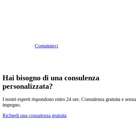
Consulenza Fiscale Sunibel
Sunibel Corporate Services Ltd offre consulenza fiscale
specializzata per le società internazionali a Mauritius. Il
nostro team vi aiuta a strutturare le vostre operazioni per
massimizzare l'efficienza fiscale nel pieno rispetto della
normativa.
Contattateci
per una consulenza personalizzata.
Hai bisogno di una consulenza
personalizzata?
I nostri esperti rispondono entro 24 ore. Consulenza gratuita e senza
impegno.
Richiedi una consulenza gratuita