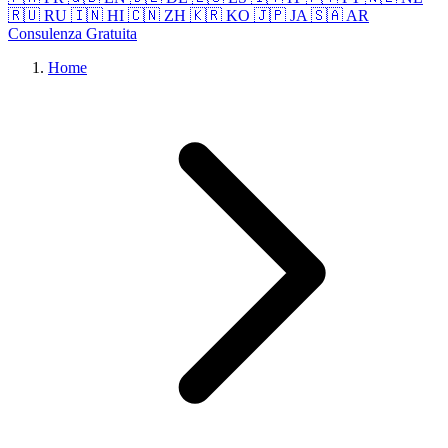
🇷🇺 RU
🇮🇳 HI
🇨🇳 ZH
🇰🇷 KO
🇯🇵 JA
🇸🇦 AR
Consulenza Gratuita
Home