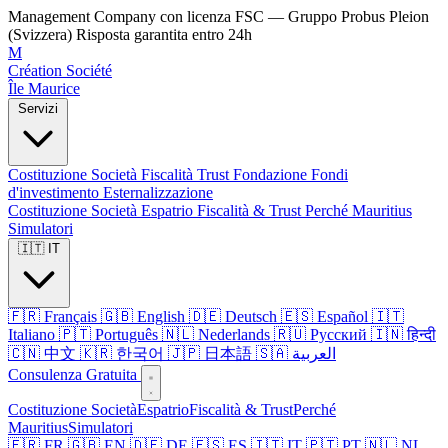
Management Company con licenza FSC — Gruppo Probus Pleion
(Svizzera)
Risposta garantita entro 24h
M
Création Société
Île Maurice
Servizi
Costituzione Società
Fiscalità
Trust
Fondazione
Fondi
d'investimento
Esternalizzazione
Costituzione Società
Espatrio
Fiscalità & Trust
Perché Mauritius
Simulatori
🇮🇹 IT
🇫🇷 Français
🇬🇧 English
🇩🇪 Deutsch
🇪🇸 Español
🇮🇹
Italiano
🇵🇹 Português
🇳🇱 Nederlands
🇷🇺 Русский
🇮🇳 हिन्दी
🇨🇳 中文
🇰🇷 한국어
🇯🇵 日本語
🇸🇦 العربية
Consulenza Gratuita
Costituzione Società
Espatrio
Fiscalità & Trust
Perché
Mauritius
Simulatori
🇫🇷 FR
🇬🇧 EN
🇩🇪 DE
🇪🇸 ES
🇮🇹 IT
🇵🇹 PT
🇳🇱 NL