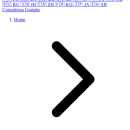
🇷🇺 RU
🇮🇳 HI
🇨🇳 ZH
🇰🇷 KO
🇯🇵 JA
🇸🇦 AR
Consulenza Gratuita
Home