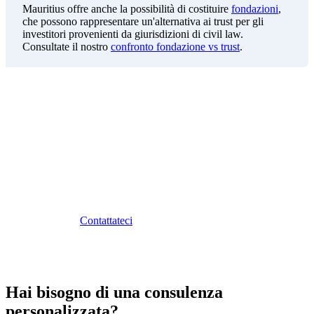
Mauritius offre anche la possibilità di costituire
fondazioni
,
che possono rappresentare un'alternativa ai trust per gli
investitori provenienti da giurisdizioni di civil law.
Consultate il nostro
confronto fondazione vs trust
.
Servizi Trust Sunibel
Sunibel Corporate Services Ltd offre servizi completi di
trustee per i trust costituiti a Mauritius. Il nostro team di
professionisti gestisce ogni aspetto del trust, dalla
costituzione all'amministrazione continua, garantendo la
conformità normativa e la protezione degli interessi dei
beneficiari.
Contattateci
.
Hai bisogno di una consulenza
personalizzata?