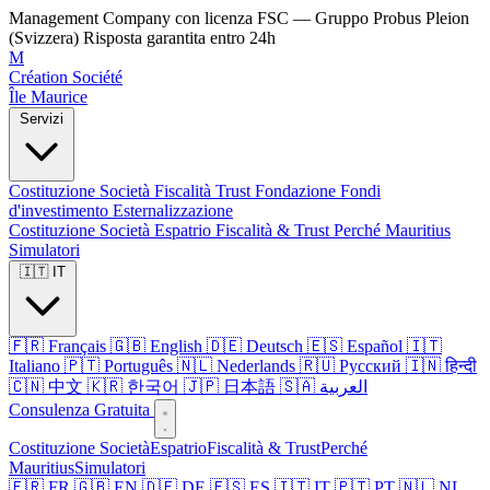
Management Company con licenza FSC — Gruppo Probus Pleion
(Svizzera)
Risposta garantita entro 24h
M
Création Société
Île Maurice
Servizi
Costituzione Società
Fiscalità
Trust
Fondazione
Fondi
d'investimento
Esternalizzazione
Costituzione Società
Espatrio
Fiscalità & Trust
Perché Mauritius
Simulatori
🇮🇹 IT
🇫🇷 Français
🇬🇧 English
🇩🇪 Deutsch
🇪🇸 Español
🇮🇹
Italiano
🇵🇹 Português
🇳🇱 Nederlands
🇷🇺 Русский
🇮🇳 हिन्दी
🇨🇳 中文
🇰🇷 한국어
🇯🇵 日本語
🇸🇦 العربية
Consulenza Gratuita
Costituzione Società
Espatrio
Fiscalità & Trust
Perché
Mauritius
Simulatori
🇫🇷 FR
🇬🇧 EN
🇩🇪 DE
🇪🇸 ES
🇮🇹 IT
🇵🇹 PT
🇳🇱 NL