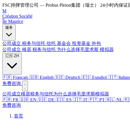
FSC持牌管理公司 — Probus Pleion集团（瑞士）
24小时内保证
M
Création Société
Île Maurice
服务
公司成立
税务与信托
信托
基金会
投资基金
外包
公司成立
移居
税务与信托
为什么选择毛里求斯
模拟器
🇨🇳 ZH
🇫🇷 Français
🇬🇧 English
🇩🇪 Deutsch
🇪🇸 Español
🇮🇹 Italia
免费咨询
公司成立
移居
税务与信托
为什么选择毛里求斯
模拟器
🇫🇷 FR
🇬🇧 EN
🇩🇪 DE
🇪🇸 ES
🇮🇹 IT
🇵🇹 PT
🇳🇱 NL
🇷
免费咨询
首页