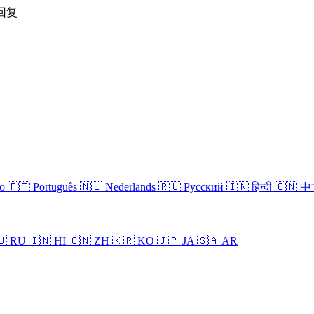
回复
no
🇵🇹 Português
🇳🇱 Nederlands
🇷🇺 Русский
🇮🇳 हिन्दी
🇨🇳 
🇺 RU
🇮🇳 HI
🇨🇳 ZH
🇰🇷 KO
🇯🇵 JA
🇸🇦 AR