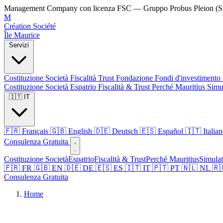
Management Company con licenza FSC — Gruppo Probus Pleion (Sv
M
Création Société
Île Maurice
Servizi
Costituzione Società
Fiscalità
Trust
Fondazione
Fondi d'investimento
Costituzione Società
Espatrio
Fiscalità & Trust
Perché Mauritius
Simu
🇮🇹 IT
🇫🇷 Français
🇬🇧 English
🇩🇪 Deutsch
🇪🇸 Español
🇮🇹 Italia
Consulenza Gratuita
Costituzione Società
Espatrio
Fiscalità & Trust
Perché Mauritius
Simulat
🇫🇷 FR
🇬🇧 EN
🇩🇪 DE
🇪🇸 ES
🇮🇹 IT
🇵🇹 PT
🇳🇱 NL
🇷
Consulenza Gratuita
Home