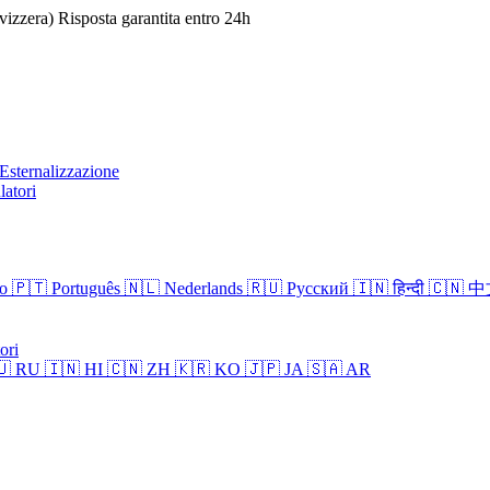
izzera)
Risposta garantita entro 24h
Esternalizzazione
latori
no
🇵🇹 Português
🇳🇱 Nederlands
🇷🇺 Русский
🇮🇳 हिन्दी
🇨🇳 
ori
🇺 RU
🇮🇳 HI
🇨🇳 ZH
🇰🇷 KO
🇯🇵 JA
🇸🇦 AR