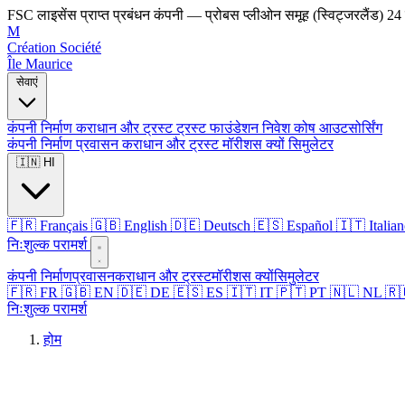
FSC लाइसेंस प्राप्त प्रबंधन कंपनी — प्रोबस प्लीओन समूह (स्विट्जरलैंड)
24 
M
Création Société
Île Maurice
सेवाएं
कंपनी निर्माण
कराधान और ट्रस्ट
ट्रस्ट
फाउंडेशन
निवेश कोष
आउटसोर्सिंग
कंपनी निर्माण
प्रवासन
कराधान और ट्रस्ट
मॉरीशस क्यों
सिमुलेटर
🇮🇳 HI
🇫🇷 Français
🇬🇧 English
🇩🇪 Deutsch
🇪🇸 Español
🇮🇹 Italia
निःशुल्क परामर्श
कंपनी निर्माण
प्रवासन
कराधान और ट्रस्ट
मॉरीशस क्यों
सिमुलेटर
🇫🇷 FR
🇬🇧 EN
🇩🇪 DE
🇪🇸 ES
🇮🇹 IT
🇵🇹 PT
🇳🇱 NL
🇷
निःशुल्क परामर्श
होम