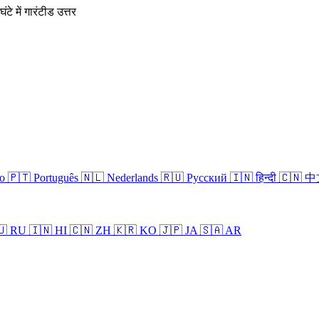
घंटे में गारंटीड उत्तर
no
🇵🇹 Português
🇳🇱 Nederlands
🇷🇺 Русский
🇮🇳 हिन्दी
🇨🇳 
🇺 RU
🇮🇳 HI
🇨🇳 ZH
🇰🇷 KO
🇯🇵 JA
🇸🇦 AR