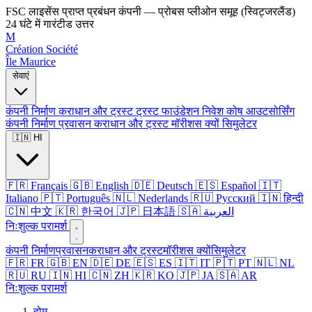
FSC लाइसेंस प्राप्त प्रबंधन कंपनी — प्रोबस प्लीओन समूह (स्विट्जरलैंड)
24 घंटे में गारंटीड उत्तर
M
Création Société
Île Maurice
सेवाएं
कंपनी निर्माण
कराधान और ट्रस्ट
ट्रस्ट
फाउंडेशन
निवेश कोष
आउटसोर्सिंग
कंपनी निर्माण
प्रवासन
कराधान और ट्रस्ट
मॉरीशस क्यों
सिमुलेटर
🇮🇳 HI
🇫🇷 Français
🇬🇧 English
🇩🇪 Deutsch
🇪🇸 Español
🇮🇹
Italiano
🇵🇹 Português
🇳🇱 Nederlands
🇷🇺 Русский
🇮🇳 हिन्दी
🇨🇳 中文
🇰🇷 한국어
🇯🇵 日本語
🇸🇦 العربية
निःशुल्क परामर्श
कंपनी निर्माण
प्रवासन
कराधान और ट्रस्ट
मॉरीशस क्यों
सिमुलेटर
🇫🇷 FR
🇬🇧 EN
🇩🇪 DE
🇪🇸 ES
🇮🇹 IT
🇵🇹 PT
🇳🇱 NL
🇷🇺 RU
🇮🇳 HI
🇨🇳 ZH
🇰🇷 KO
🇯🇵 JA
🇸🇦 AR
निःशुल्क परामर्श
होम