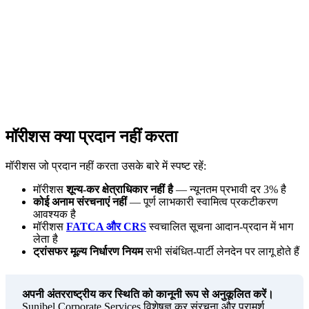
मॉरीशस के माध्यम से सभी कर अनुकूलन रणनीतियों के लिए
वास्तविक आर्थिक उपस्थिति आवश्यक है। शेल कंपनियां और
brass-plate संरचनाएं संधि लाभ प्राप्त नहीं करेंगी और अन्य
क्षेत्राधिकारों में कर अधिकारियों से चुनौतियों का सामना कर सकती
हैं। Sunibel सुनिश्चित करती है कि आपकी संरचना सभी
substance आवश्यकताओं को पूरा करे।
मॉरीशस क्या प्रदान नहीं करता
मॉरीशस जो प्रदान नहीं करता उसके बारे में स्पष्ट रहें:
मॉरीशस
शून्य-कर क्षेत्राधिकार नहीं है
— न्यूनतम प्रभावी दर 3% है
कोई अनाम संरचनाएं नहीं
— पूर्ण लाभकारी स्वामित्व प्रकटीकरण
आवश्यक है
मॉरीशस
FATCA और CRS
स्वचालित सूचना आदान-प्रदान में भाग
लेता है
ट्रांसफर मूल्य निर्धारण नियम
सभी संबंधित-पार्टी लेनदेन पर लागू होते हैं
अपनी अंतरराष्ट्रीय कर स्थिति को कानूनी रूप से अनुकूलित करें।
Sunibel Corporate Services विशेषज्ञ कर संरचना और परामर्श