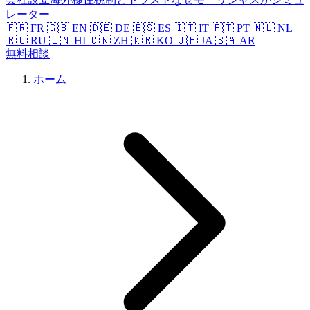
レーター
🇫🇷 FR
🇬🇧 EN
🇩🇪 DE
🇪🇸 ES
🇮🇹 IT
🇵🇹 PT
🇳🇱 NL
🇷🇺 RU
🇮🇳 HI
🇨🇳 ZH
🇰🇷 KO
🇯🇵 JA
🇸🇦 AR
無料相談
ホーム