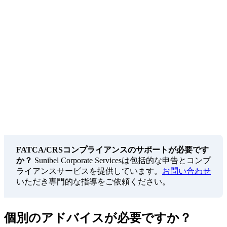
モーリシャス：透明でコンプライアント
モーリシャスのFATCAとCRSへの完全な参加は、
国際的な税務の透明性へのコミットメントを示して
います。これはIFCとしての国の信頼性を維持し、
モーリシャスを拠点とする構造が世界中の銀行、投
資家、規制当局に受け入れられることを確保するた
めの重要な要素です。
FATCA/CRSコンプライアンスのサポートが必要です
か？
Sunibel Corporate Servicesは包括的な申告とコンプ
ライアンスサービスを提供しています。
お問い合わせ
いただき専門的な指導をご依頼ください。
個別のアドバイスが必要ですか？