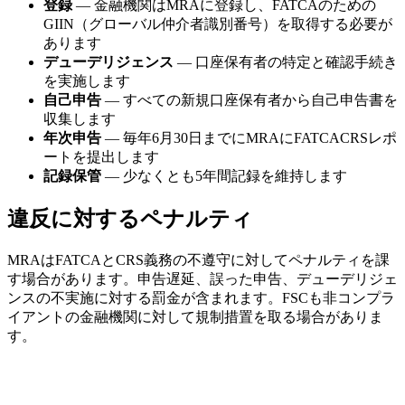
登録
— 金融機関はMRAに登録し、FATCAのための
GIIN（グローバル仲介者識別番号）を取得する必要が
あります
デューデリジェンス
— 口座保有者の特定と確認手続き
を実施します
自己申告
— すべての新規口座保有者から自己申告書を
収集します
年次申告
— 毎年6月30日までにMRAにFATCACRSレポ
ートを提出します
記録保管
— 少なくとも5年間記録を維持します
違反に対するペナルティ
MRAはFATCAとCRS義務の不遵守に対してペナルティを課
す場合があります。申告遅延、誤った申告、デューデリジェ
ンスの不実施に対する罰金が含まれます。FSCも非コンプラ
イアントの金融機関に対して規制措置を取る場合がありま
す。