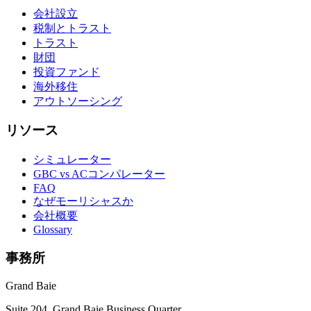
会社設立
税制とトラスト
トラスト
財団
投資ファンド
海外移住
アウトソーシング
リソース
シミュレーター
GBC vs ACコンパレーター
FAQ
なぜモーリシャスか
会社概要
Glossary
事務所
Grand Baie
Suite 204, Grand Baie Business Quarter