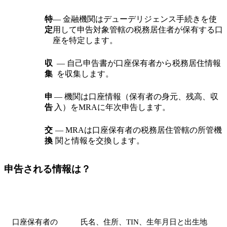
特
— 金融機関はデューデリジェンス手続きを使
定
用して申告対象管轄の税務居住者が保有する口
座を特定します。
収
— 自己申告書が口座保有者から税務居住情報
集
を収集します。
申
— 機関は口座情報（保有者の身元、残高、収
告
入）をMRAに年次申告します。
交
— MRAは口座保有者の税務居住管轄の所管機
換
関と情報を交換します。
申告される情報は？
データポイント
詳細
口座保有者の
氏名、住所、TIN、生年月日と出生地