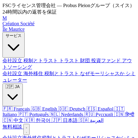
FSCライセンス管理会社 — Probus Pleionグループ（スイス）
24時間以内の返答を保証
M
Création Société
Île Maurice
サービス
会社設立
税制とトラスト
トラスト
財団
投資ファンド
アウ
トソーシング
会社設立
海外移住
税制とトラスト
なぜモーリシャスか
シミ
ュレーター
🇯🇵 JA
🇫🇷 Français
🇬🇧 English
🇩🇪 Deutsch
🇪🇸 Español
🇮🇹
Italiano
🇵🇹 Português
🇳🇱 Nederlands
🇷🇺 Русский
🇮🇳 हिन्दी
🇨🇳 中文
🇰🇷 한국어
🇯🇵 日本語
🇸🇦 العربية
無料相談
会社設立
海外移住
税制とトラスト
なぜモーリシャスか
シミュ