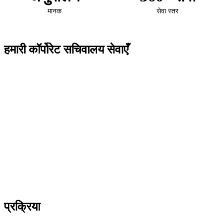
मानक
सेवा स्तर
हमारी कॉर्पोरेट सचिवालय सेवाएँ
प्रमुख सेवाएँ
पूर्ण नियामक अनुपालन सुनिश्चित करना
कॉर्पोरेट दस्तावेजों की तैयारी और रखरखाव
FSC और अन्य नियामक प्राधिकरणों को रिपोर्टिंग
AML/KYC प्रक्रियाओं का अनुपालन
निरंतर निगरानी और प्रोएक्टिव सलाह
प्रक्रिया