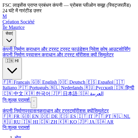
FSC लाइसेंस प्राप्त प्रबंधन कंपनी — प्रोबस प्लीओन समूह (स्विट्जरलैंड)
24 घंटे में गारंटीड उत्तर
M
Création Société
Île Maurice
सेवाएं
कंपनी निर्माण
कराधान और ट्रस्ट
ट्रस्ट
फाउंडेशन
निवेश कोष
आउटसोर्सिंग
कंपनी निर्माण
प्रवासन
कराधान और ट्रस्ट
मॉरीशस क्यों
सिमुलेटर
🇮🇳 HI
🇫🇷 Français
🇬🇧 English
🇩🇪 Deutsch
🇪🇸 Español
🇮🇹
Italiano
🇵🇹 Português
🇳🇱 Nederlands
🇷🇺 Русский
🇮🇳 हिन्दी
🇨🇳 中文
🇰🇷 한국어
🇯🇵 日本語
🇸🇦 العربية
निःशुल्क परामर्श
कंपनी निर्माण
प्रवासन
कराधान और ट्रस्ट
मॉरीशस क्यों
सिमुलेटर
🇫🇷 FR
🇬🇧 EN
🇩🇪 DE
🇪🇸 ES
🇮🇹 IT
🇵🇹 PT
🇳🇱 NL
🇷🇺 RU
🇮🇳 HI
🇨🇳 ZH
🇰🇷 KO
🇯🇵 JA
🇸🇦 AR
निःशुल्क परामर्श
होम