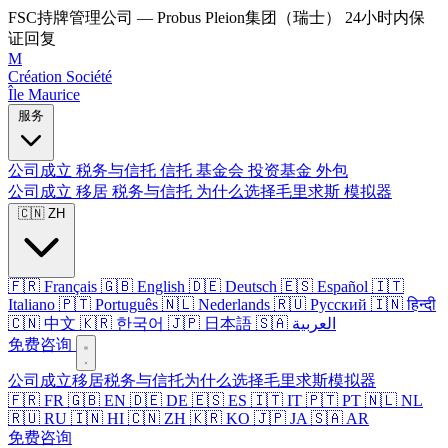
FSC持牌管理公司 — Probus Pleion集团（瑞士）
24小时内保
证回复
M
Création Société
Île Maurice
服务
公司成立
税务与信托
信托
基金会
投资基金
外包
公司成立
移居
税务与信托
为什么选择毛里求斯
模拟器
🇨🇳 ZH
🇫🇷 Français
🇬🇧 English
🇩🇪 Deutsch
🇪🇸 Español
🇮🇹
Italiano
🇵🇹 Português
🇳🇱 Nederlands
🇷🇺 Русский
🇮🇳 हिन्दी
🇨🇳 中文
🇰🇷 한국어
🇯🇵 日本語
🇸🇦 العربية
免费咨询
公司成立
移居
税务与信托
为什么选择毛里求斯
模拟器
🇫🇷 FR
🇬🇧 EN
🇩🇪 DE
🇪🇸 ES
🇮🇹 IT
🇵🇹 PT
🇳🇱 NL
🇷🇺 RU
🇮🇳 HI
🇨🇳 ZH
🇰🇷 KO
🇯🇵 JA
🇸🇦 AR
免费咨询