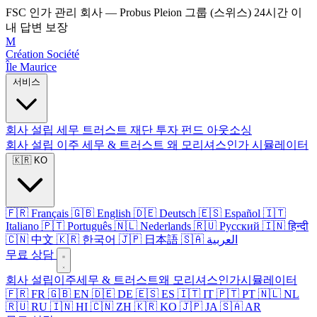
FSC 인가 관리 회사 — Probus Pleion 그룹 (스위스)
24시간 이
내 답변 보장
M
Création Société
Île Maurice
서비스
회사 설립
세무
트러스트
재단
투자 펀드
아웃소싱
회사 설립
이주
세무 & 트러스트
왜 모리셔스인가
시뮬레이터
🇰🇷 KO
🇫🇷 Français
🇬🇧 English
🇩🇪 Deutsch
🇪🇸 Español
🇮🇹
Italiano
🇵🇹 Português
🇳🇱 Nederlands
🇷🇺 Русский
🇮🇳 हिन्दी
🇨🇳 中文
🇰🇷 한국어
🇯🇵 日本語
🇸🇦 العربية
무료 상담
회사 설립
이주
세무 & 트러스트
왜 모리셔스인가
시뮬레이터
🇫🇷 FR
🇬🇧 EN
🇩🇪 DE
🇪🇸 ES
🇮🇹 IT
🇵🇹 PT
🇳🇱 NL
🇷🇺 RU
🇮🇳 HI
🇨🇳 ZH
🇰🇷 KO
🇯🇵 JA
🇸🇦 AR