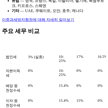
유럽
— 영국, 프랑스, 독일, 이탈리아, 벨기에, 룩셈부르
크, 키프로스, 스웨덴
기타
— UAE, 쿠웨이트, 오만, 호주, 캐나다
이중과세방지협정에 대해 자세히 알아보기
주요 세무 비교
세금 항목
모리셔스(GBC)
한국
싱가포르
홍콩
10-
17%
16.5%
법인세
3% (실효)
25%
0%
10-
0%
0%
자본이득
25%
세
0%
15.4%
0%
0%
배당 원
천징수세
0%
15.4%
15%
0%
이자 원
천징수세