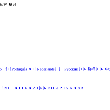
 답변 보장
no
🇵🇹 Português
🇳🇱 Nederlands
🇷🇺 Русский
🇮🇳 हिन्दी
🇨🇳 
🇺 RU
🇮🇳 HI
🇨🇳 ZH
🇰🇷 KO
🇯🇵 JA
🇸🇦 AR