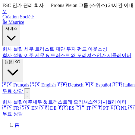
FSC 인가 관리 회사 — Probus Pleion 그룹 (스위스)
24시간 이내
M
Création Société
Île Maurice
서비스
회사 설립
세무
트러스트
재단
투자 펀드
아웃소싱
회사 설립
이주
세무 & 트러스트
왜 모리셔스인가
시뮬레이터
🇰🇷 KO
🇫🇷 Français
🇬🇧 English
🇩🇪 Deutsch
🇪🇸 Español
🇮🇹 Italia
무료 상담
회사 설립
이주
세무 & 트러스트
왜 모리셔스인가
시뮬레이터
🇫🇷 FR
🇬🇧 EN
🇩🇪 DE
🇪🇸 ES
🇮🇹 IT
🇵🇹 PT
🇳🇱 NL
🇷
무료 상담
홈