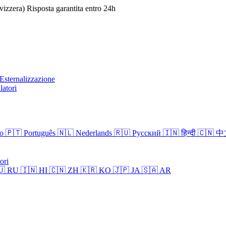
izzera)
Risposta garantita entro 24h
Esternalizzazione
latori
no
🇵🇹 Português
🇳🇱 Nederlands
🇷🇺 Русский
🇮🇳 हिन्दी
🇨🇳 
ori
🇺 RU
🇮🇳 HI
🇨🇳 ZH
🇰🇷 KO
🇯🇵 JA
🇸🇦 AR