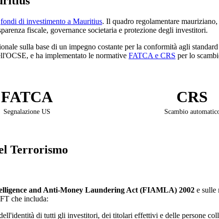
ritius
i
fondi di investimento a Mauritius
. Il quadro regolamentare mauriziano,
rasparenza fiscale, governance societaria e protezione degli investitori.
zionale sulla base di un impegno costante per la conformità agli standar
ll'OCSE, e ha implementato le normative
FATCA e CRS
per lo scambio
FATCA
CRS
Segnalazione US
Scambio automatic
del Terrorismo
telligence and Anti-Money Laundering Act (FIAMLA) 2002
e sulle 
T che includa:
l'identità di tutti gli investitori, dei titolari effettivi e delle persone col