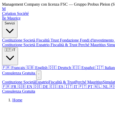
Management Company con licenza FSC — Gruppo Probus Pleion (Sv
M
Création Société
Île Maurice
Servizi
Costituzione Società
Fiscalità
Trust
Fondazione
Fondi d'investimento
Costituzione Società
Espatrio
Fiscalità & Trust
Perché Mauritius
Simu
🇮🇹 IT
🇫🇷 Français
🇬🇧 English
🇩🇪 Deutsch
🇪🇸 Español
🇮🇹 Italia
Consulenza Gratuita
Costituzione Società
Espatrio
Fiscalità & Trust
Perché Mauritius
Simulat
🇫🇷 FR
🇬🇧 EN
🇩🇪 DE
🇪🇸 ES
🇮🇹 IT
🇵🇹 PT
🇳🇱 NL
🇷
Consulenza Gratuita
Home