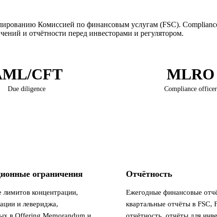
ированию Комиссией по финансовым услугам (FSC). Compliance
ений и отчётности перед инвесторами и регулятором.
AML/CFT
MLRO
Due diligence
Compliance officer
ионные ограничения
Отчётность
 лимитов концентрации,
Ежегодные финансовые отч
ации и левериджа,
квартальные отчёты в FSC,
ых в Offering Memorandum и
отчётность, отчёты для инв