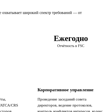
 охватывает широкий спектр требований — от
Ежегодно
Отчётность в FSC
Корпоративное управление
ёты,
Проведение заседаний совета
 FATCA/CRS
директоров, ведение протоколов,
есторов.
контроль конфликтов интересов, кодекс