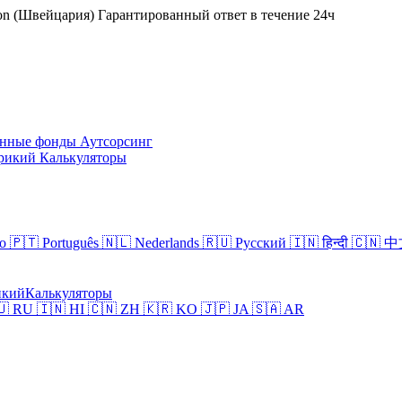
on (Швейцария)
Гарантированный ответ в течение 24ч
онные фонды
Аутсорсинг
рикий
Калькуляторы
no
🇵🇹 Português
🇳🇱 Nederlands
🇷🇺 Русский
🇮🇳 हिन्दी
🇨🇳 
икий
Калькуляторы
🇺 RU
🇮🇳 HI
🇨🇳 ZH
🇰🇷 KO
🇯🇵 JA
🇸🇦 AR