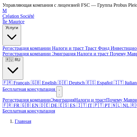
Управляющая компания с лицензией FSC — Группа Probus Plei
M
Création Société
Île Maurice
Услуги
Регистрация компании
Налоги и траст
Траст
Фонд
Инвестици
Регистрация компании
Эмиграция
Налоги и траст
Почему Мав
🇷🇺 RU
🇫🇷 Français
🇬🇧 English
🇩🇪 Deutsch
🇪🇸 Español
🇮🇹 Italia
Бесплатная консультация
Регистрация компании
Эмиграция
Налоги и траст
Почему Мавр
🇫🇷 FR
🇬🇧 EN
🇩🇪 DE
🇪🇸 ES
🇮🇹 IT
🇵🇹 PT
🇳🇱 NL
🇷
Бесплатная консультация
Главная