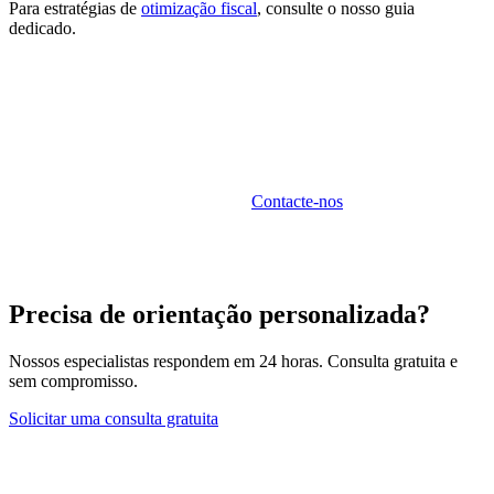
Para estratégias de
otimização fiscal
, consulte o nosso guia
dedicado.
Assistência Fiscal Sunibel
A equipa da Sunibel assiste na gestão de todos os aspetos
do imposto sobre sociedades.
Contacte-nos
.
Precisa de orientação personalizada?
Nossos especialistas respondem em 24 horas. Consulta gratuita e
sem compromisso.
Solicitar uma consulta gratuita