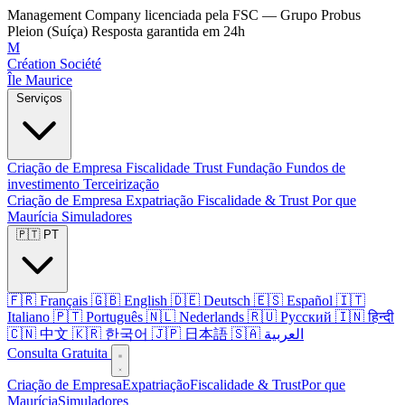
Management Company licenciada pela FSC — Grupo Probus
Pleion (Suíça)
Resposta garantida em 24h
M
Création Société
Île Maurice
Serviços
Criação de Empresa
Fiscalidade
Trust
Fundação
Fundos de
investimento
Terceirização
Criação de Empresa
Expatriação
Fiscalidade & Trust
Por que
Maurícia
Simuladores
🇵🇹 PT
🇫🇷 Français
🇬🇧 English
🇩🇪 Deutsch
🇪🇸 Español
🇮🇹
Italiano
🇵🇹 Português
🇳🇱 Nederlands
🇷🇺 Русский
🇮🇳 हिन्दी
🇨🇳 中文
🇰🇷 한국어
🇯🇵 日本語
🇸🇦 العربية
Consulta Gratuita
Criação de Empresa
Expatriação
Fiscalidade & Trust
Por que
Maurícia
Simuladores