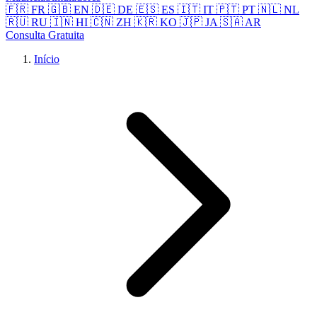
🇫🇷 FR
🇬🇧 EN
🇩🇪 DE
🇪🇸 ES
🇮🇹 IT
🇵🇹 PT
🇳🇱 NL
🇷🇺 RU
🇮🇳 HI
🇨🇳 ZH
🇰🇷 KO
🇯🇵 JA
🇸🇦 AR
Consulta Gratuita
Início