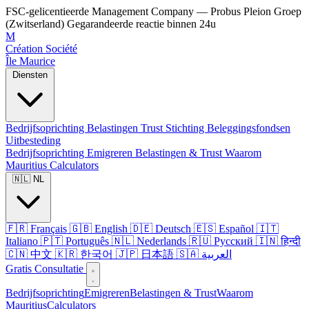
FSC-gelicentieerde Management Company — Probus Pleion Groep
(Zwitserland)
Gegarandeerde reactie binnen 24u
M
Création Société
Île Maurice
Diensten
Bedrijfsoprichting
Belastingen
Trust
Stichting
Beleggingsfondsen
Uitbesteding
Bedrijfsoprichting
Emigreren
Belastingen & Trust
Waarom
Mauritius
Calculators
🇳🇱 NL
🇫🇷 Français
🇬🇧 English
🇩🇪 Deutsch
🇪🇸 Español
🇮🇹
Italiano
🇵🇹 Português
🇳🇱 Nederlands
🇷🇺 Русский
🇮🇳 हिन्दी
🇨🇳 中文
🇰🇷 한국어
🇯🇵 日本語
🇸🇦 العربية
Gratis Consultatie
Bedrijfsoprichting
Emigreren
Belastingen & Trust
Waarom
Mauritius
Calculators