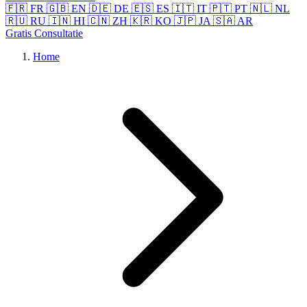
🇫🇷 FR
🇬🇧 EN
🇩🇪 DE
🇪🇸 ES
🇮🇹 IT
🇵🇹 PT
🇳🇱 NL
🇷🇺 RU
🇮🇳 HI
🇨🇳 ZH
🇰🇷 KO
🇯🇵 JA
🇸🇦 AR
Gratis Consultatie
Home