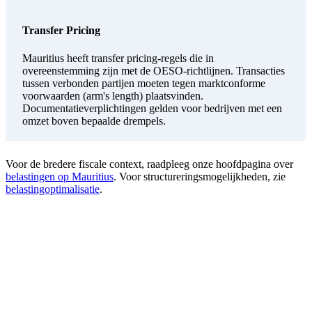
Transfer Pricing
Mauritius heeft transfer pricing-regels die in
overeenstemming zijn met de OESO-richtlijnen. Transacties
tussen verbonden partijen moeten tegen marktconforme
voorwaarden (arm's length) plaatsvinden.
Documentatieverplichtingen gelden voor bedrijven met een
omzet boven bepaalde drempels.
Voor de bredere fiscale context, raadpleeg onze hoofdpagina over
belastingen op Mauritius
. Voor structureringsmogelijkheden, zie
belastingoptimalisatie
.
Fiscale Begeleiding
Sunibel Corporate Services Ltd biedt volledige fiscale
dienstverlening voor internationale bedrijven op
Mauritius: structurering, belastingaangifte, transfer