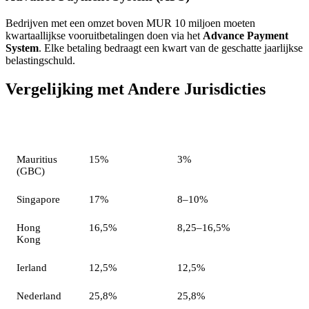
Bedrijven met een omzet boven MUR 10 miljoen moeten
kwartaallijkse vooruitbetalingen doen via het
Advance Payment
System
. Elke betaling bedraagt een kwart van de geschatte jaarlijkse
belastingschuld.
Vergelijking met Andere Jurisdicties
Jurisdictie
Nominaal tarief
Effectief tarief (internationaal)
Mauritius
15%
3%
(GBC)
Singapore
17%
8–10%
Hong
16,5%
8,25–16,5%
Kong
Ierland
12,5%
12,5%
Nederland
25,8%
25,8%