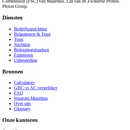
Commission (FSC) van Mauritius. Lid van de Zwitserse Probus
Pleion Groep.
Diensten
Bedrijfsoprichting
Belastingen & Trust
Trust
Stichting
Beleggingsfondsen
Emigreren
Uitbesteding
Bronnen
Calculators
GBC vs AC vergelijker
FAQ
Waarom Mauritius
Over ons
Glossary
Onze kantoren