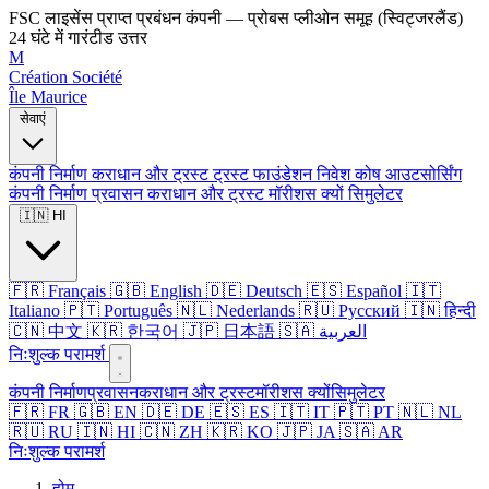
FSC लाइसेंस प्राप्त प्रबंधन कंपनी — प्रोबस प्लीओन समूह (स्विट्जरलैंड)
24 घंटे में गारंटीड उत्तर
M
Création Société
Île Maurice
सेवाएं
कंपनी निर्माण
कराधान और ट्रस्ट
ट्रस्ट
फाउंडेशन
निवेश कोष
आउटसोर्सिंग
कंपनी निर्माण
प्रवासन
कराधान और ट्रस्ट
मॉरीशस क्यों
सिमुलेटर
🇮🇳 HI
🇫🇷 Français
🇬🇧 English
🇩🇪 Deutsch
🇪🇸 Español
🇮🇹
Italiano
🇵🇹 Português
🇳🇱 Nederlands
🇷🇺 Русский
🇮🇳 हिन्दी
🇨🇳 中文
🇰🇷 한국어
🇯🇵 日本語
🇸🇦 العربية
निःशुल्क परामर्श
कंपनी निर्माण
प्रवासन
कराधान और ट्रस्ट
मॉरीशस क्यों
सिमुलेटर
🇫🇷 FR
🇬🇧 EN
🇩🇪 DE
🇪🇸 ES
🇮🇹 IT
🇵🇹 PT
🇳🇱 NL
🇷🇺 RU
🇮🇳 HI
🇨🇳 ZH
🇰🇷 KO
🇯🇵 JA
🇸🇦 AR
निःशुल्क परामर्श
होम