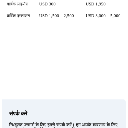
वार्षिक लाइसेंस
USD 300
USD 1,950
वार्षिक प्रशासन
USD 1,500 – 2,500
USD 3,000 – 5,000
आपका विश्वसनीय भागीदार
Sunibel Corporate Services Ltd, FSC द्वारा लाइसेंस प्राप्त
मैनेजमेंट कंपनी और स्विस Probus Pleion Group की सदस्य,
कंपनी निर्माण से लेकर चल रहे प्रशासन तक सम्पूर्ण सेवाएं प्रदान
करती है।
संपर्क करें
निःशुल्क परामर्श के लिए हमसे संपर्क करें। हम आपके व्यवसाय के लिए