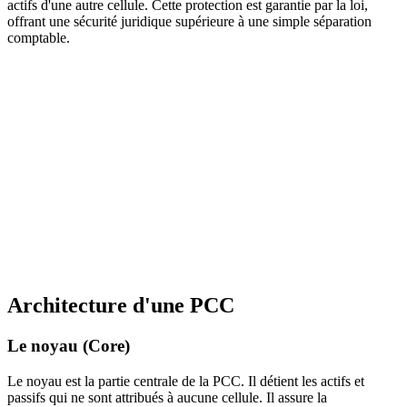
actifs d'une autre cellule. Cette protection est garantie par la loi,
offrant une sécurité juridique supérieure à une simple séparation
comptable.
Le principe de la PCC
Une seule entité juridique, plusieurs compartiments isolés.
Chaque cellule a ses propres actifs, passifs et investisseurs,
protégés des risques des autres cellules. Idéale pour les
fonds multi-stratégies et l'assurance captive.
Architecture d'une PCC
Le noyau (Core)
Le noyau est la partie centrale de la PCC. Il détient les actifs et
passifs qui ne sont attribués à aucune cellule. Il assure la