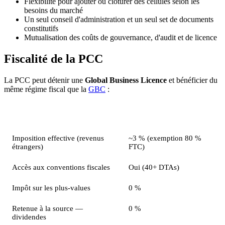
Flexibilité pour ajouter ou clôturer des cellules selon les
besoins du marché
Un seul conseil d'administration et un seul set de documents
constitutifs
Mutualisation des coûts de gouvernance, d'audit et de licence
Fiscalité de la PCC
La PCC peut détenir une
Global Business Licence
et bénéficier du
même régime fiscal que la
GBC
:
Élément fiscal
Taux
Imposition effective (revenus
~3 % (exemption 80 %
étrangers)
FTC)
Accès aux conventions fiscales
Oui (40+ DTAs)
Impôt sur les plus-values
0 %
Retenue à la source —
0 %
dividendes