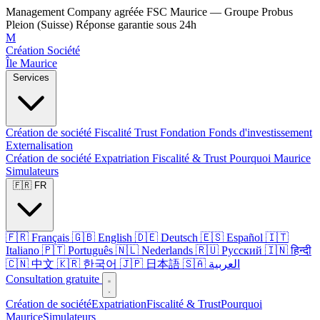
Management Company agréée FSC Maurice — Groupe Probus
Pleion (Suisse)
Réponse garantie sous 24h
M
Création Société
Île Maurice
Services
Création de société
Fiscalité
Trust
Fondation
Fonds d'investissement
Externalisation
Création de société
Expatriation
Fiscalité & Trust
Pourquoi Maurice
Simulateurs
🇫🇷 FR
🇫🇷 Français
🇬🇧 English
🇩🇪 Deutsch
🇪🇸 Español
🇮🇹
Italiano
🇵🇹 Português
🇳🇱 Nederlands
🇷🇺 Русский
🇮🇳 हिन्दी
🇨🇳 中文
🇰🇷 한국어
🇯🇵 日本語
🇸🇦 العربية
Consultation gratuite
Création de société
Expatriation
Fiscalité & Trust
Pourquoi
Maurice
Simulateurs