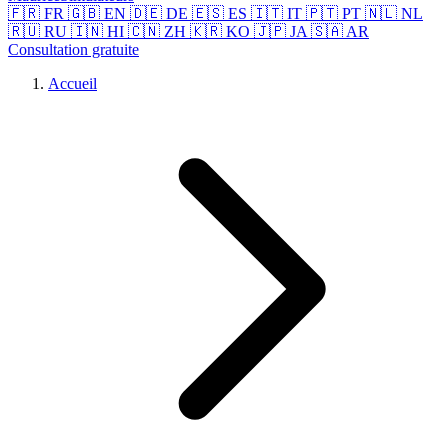
🇫🇷 FR
🇬🇧 EN
🇩🇪 DE
🇪🇸 ES
🇮🇹 IT
🇵🇹 PT
🇳🇱 NL
🇷🇺 RU
🇮🇳 HI
🇨🇳 ZH
🇰🇷 KO
🇯🇵 JA
🇸🇦 AR
Consultation gratuite
Accueil