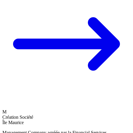
M
Création Société
Île Maurice
Management Company agréée par la Financial Services