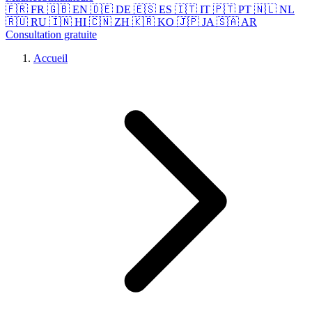
🇫🇷 FR
🇬🇧 EN
🇩🇪 DE
🇪🇸 ES
🇮🇹 IT
🇵🇹 PT
🇳🇱 NL
🇷🇺 RU
🇮🇳 HI
🇨🇳 ZH
🇰🇷 KO
🇯🇵 JA
🇸🇦 AR
Consultation gratuite
Accueil