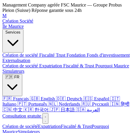
Management Company agréée FSC Maurice — Groupe Probus
Pleion (Suisse)
Réponse garantie sous 24h
M
Création Société
Île Maurice
Services
Création de société
Fiscalité
Trust
Fondation
Fonds d'investissement
Externalisation
Création de société
Expatriation
Fiscalité & Trust
Pourquoi Maurice
Simulateurs
🇫🇷 FR
🇫🇷 Français
🇬🇧 English
🇩🇪 Deutsch
🇪🇸 Español
🇮🇹
Italiano
🇵🇹 Português
🇳🇱 Nederlands
🇷🇺 Русский
🇮🇳 हिन्दी
🇨🇳 中文
🇰🇷 한국어
🇯🇵 日本語
🇸🇦 العربية
Consultation gratuite
Création de société
Expatriation
Fiscalité & Trust
Pourquoi
Maurice
Simulateurs