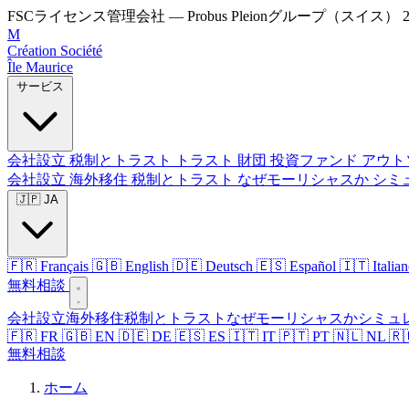
FSCライセンス管理会社 — Probus Pleionグループ（スイス）
M
Création Société
Île Maurice
サービス
会社設立
税制とトラスト
トラスト
財団
投資ファンド
アウト
会社設立
海外移住
税制とトラスト
なぜモーリシャスか
シミ
🇯🇵 JA
🇫🇷 Français
🇬🇧 English
🇩🇪 Deutsch
🇪🇸 Español
🇮🇹 Italia
無料相談
会社設立
海外移住
税制とトラスト
なぜモーリシャスか
シミュ
🇫🇷 FR
🇬🇧 EN
🇩🇪 DE
🇪🇸 ES
🇮🇹 IT
🇵🇹 PT
🇳🇱 NL
🇷
無料相談
ホーム