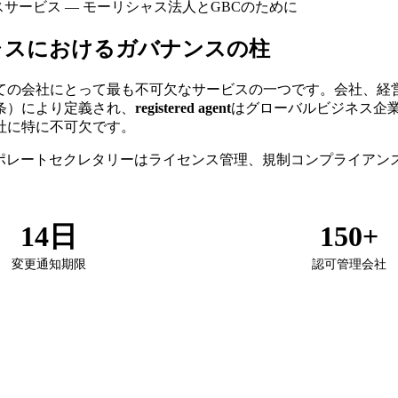
コンプライアンスサービス — モーリシャス法人とGBCのために
ャスにおけるガバナンスの柱
ての会社にとって最も不可欠なサービスの一つです。会社、経
75条）により定義され、
registered agent
はグローバルビジネス企
社に特に不可欠です。
ポレートセクレタリーはライセンス管理、規制コンプライアン
14日
150+
変更通知期限
認可管理会社