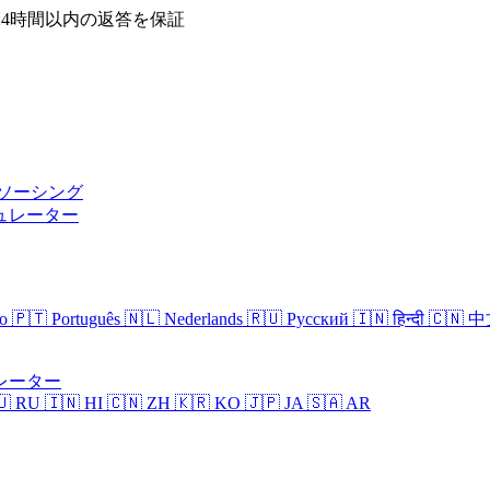
24時間以内の返答を保証
ソーシング
ュレーター
no
🇵🇹 Português
🇳🇱 Nederlands
🇷🇺 Русский
🇮🇳 हिन्दी
🇨🇳 
レーター
🇺 RU
🇮🇳 HI
🇨🇳 ZH
🇰🇷 KO
🇯🇵 JA
🇸🇦 AR