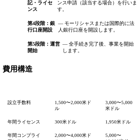
記・ライセ
ンス申請（該当する場合）を行いま
ンス
す。
第4段階：銀
— モーリシャスまたは国際的に法
行口座開設
人銀行口座を開設します。
第5段階：運営
— 全手続き完了後、事業を開始
開始
します。
費用構造
項目
Authorised Company
GBC
設立手数料
1,500〜2,000米ド
3,000〜5,000
ル
米ドル
年間ライセンス
300米ドル
1,950米ドル
年間コンプライ
2,000〜4,000米ド
5,000〜