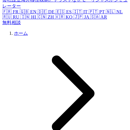
レーター
🇫🇷 FR
🇬🇧 EN
🇩🇪 DE
🇪🇸 ES
🇮🇹 IT
🇵🇹 PT
🇳🇱 NL
🇷🇺 RU
🇮🇳 HI
🇨🇳 ZH
🇰🇷 KO
🇯🇵 JA
🇸🇦 AR
無料相談
ホーム