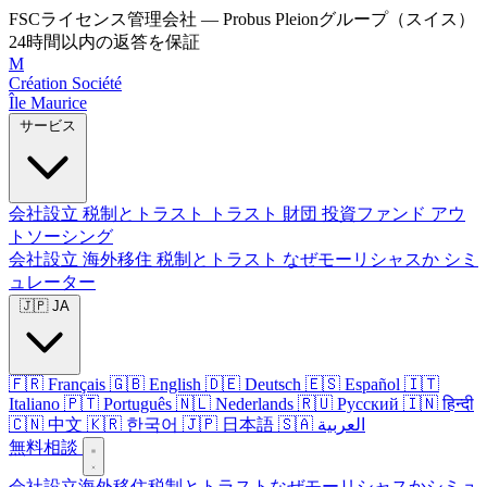
FSCライセンス管理会社 — Probus Pleionグループ（スイス）
24時間以内の返答を保証
M
Création Société
Île Maurice
サービス
会社設立
税制とトラスト
トラスト
財団
投資ファンド
アウ
トソーシング
会社設立
海外移住
税制とトラスト
なぜモーリシャスか
シミ
ュレーター
🇯🇵 JA
🇫🇷 Français
🇬🇧 English
🇩🇪 Deutsch
🇪🇸 Español
🇮🇹
Italiano
🇵🇹 Português
🇳🇱 Nederlands
🇷🇺 Русский
🇮🇳 हिन्दी
🇨🇳 中文
🇰🇷 한국어
🇯🇵 日本語
🇸🇦 العربية
無料相談
会社設立
海外移住
税制とトラスト
なぜモーリシャスか
シミュ