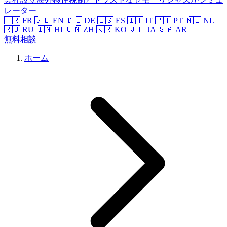
レーター
🇫🇷 FR
🇬🇧 EN
🇩🇪 DE
🇪🇸 ES
🇮🇹 IT
🇵🇹 PT
🇳🇱 NL
🇷🇺 RU
🇮🇳 HI
🇨🇳 ZH
🇰🇷 KO
🇯🇵 JA
🇸🇦 AR
無料相談
ホーム