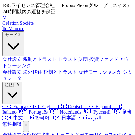
FSCライセンス管理会社 — Probus Pleionグループ（スイス）
24時間以内の返答を保証
M
Création Société
Île Maurice
サービス
会社設立
税制とトラスト
トラスト
財団
投資ファンド
アウ
トソーシング
会社設立
海外移住
税制とトラスト
なぜモーリシャスか
シミ
ュレーター
🇯🇵 JA
🇫🇷 Français
🇬🇧 English
🇩🇪 Deutsch
🇪🇸 Español
🇮🇹
Italiano
🇵🇹 Português
🇳🇱 Nederlands
🇷🇺 Русский
🇮🇳 हिन्दी
🇨🇳 中文
🇰🇷 한국어
🇯🇵 日本語
🇸🇦 العربية
無料相談
会社設立
海外移住
税制とトラスト
なぜモーリシャスか
シミュ