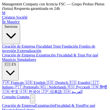
Management Company con licencia FSC — Grupo Probus Pleion
(Suiza)
Respuesta garantizada en 24h
M
Création Société
Île Maurice
Servicios
Creación de Empresa
Fiscalidad
Trust
Fundación
Fondos de
inversión
Externalización
Creación de Empresa
Expatriación
Fiscalidad & Trust
Por qué
Mauricio
Simuladores
🇪🇸 ES
🇫🇷 Français
🇬🇧 English
🇩🇪 Deutsch
🇪🇸 Español
🇮🇹
Italiano
🇵🇹 Português
🇳🇱 Nederlands
🇷🇺 Русский
🇮🇳 हिन्दी
🇨🇳 中文
🇰🇷 한국어
🇯🇵 日本語
🇸🇦 العربية
Consulta Gratuita
Creación de Empresa
Expatriación
Fiscalidad & Trust
Por qué
Mauricio
Simuladores