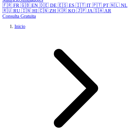
🇫🇷 FR
🇬🇧 EN
🇩🇪 DE
🇪🇸 ES
🇮🇹 IT
🇵🇹 PT
🇳🇱 NL
🇷🇺 RU
🇮🇳 HI
🇨🇳 ZH
🇰🇷 KO
🇯🇵 JA
🇸🇦 AR
Consulta Gratuita
Inicio