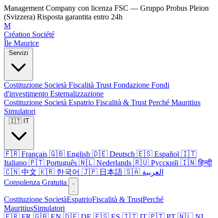
Management Company con licenza FSC — Gruppo Probus Pleion
(Svizzera)
Risposta garantita entro 24h
M
Création Société
Île Maurice
Servizi
Costituzione Società
Fiscalità
Trust
Fondazione
Fondi
d'investimento
Esternalizzazione
Costituzione Società
Espatrio
Fiscalità & Trust
Perché Mauritius
Simulatori
🇮🇹 IT
🇫🇷 Français
🇬🇧 English
🇩🇪 Deutsch
🇪🇸 Español
🇮🇹
Italiano
🇵🇹 Português
🇳🇱 Nederlands
🇷🇺 Русский
🇮🇳 हिन्दी
🇨🇳 中文
🇰🇷 한국어
🇯🇵 日本語
🇸🇦 العربية
Consulenza Gratuita
Costituzione Società
Espatrio
Fiscalità & Trust
Perché
Mauritius
Simulatori
🇫🇷 FR
🇬🇧 EN
🇩🇪 DE
🇪🇸 ES
🇮🇹 IT
🇵🇹 PT
🇳🇱 NL