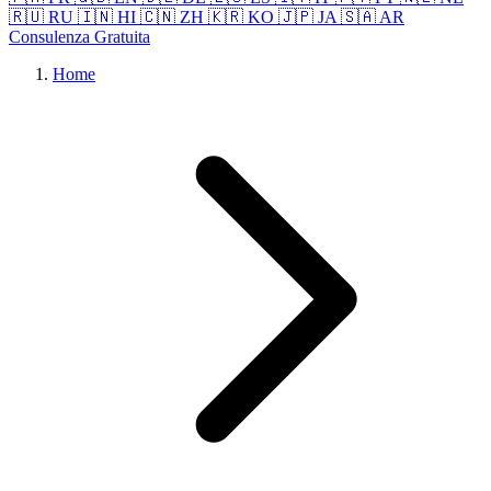
🇷🇺 RU
🇮🇳 HI
🇨🇳 ZH
🇰🇷 KO
🇯🇵 JA
🇸🇦 AR
Consulenza Gratuita
Home