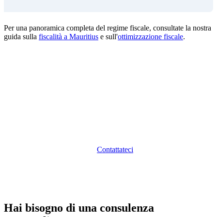
Per una panoramica completa del regime fiscale, consultate la nostra
guida sulla
fiscalità a Mauritius
e sull'
ottimizzazione fiscale
.
Strutturate il Vostro Fondo Closed-End con
Sunibel
Sunibel Corporate Services Ltd, Management Company
con licenza FSC e membro del gruppo svizzero Probus
Pleion, vi accompagna nella strutturazione,
nell'ottenimento della licenza e nella gestione operativa del
vostro fondo closed-end.
Contattateci
per una consulenza
personalizzata.
Hai bisogno di una consulenza