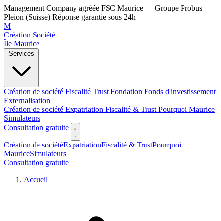
Management Company agréée FSC Maurice — Groupe Probus
Pleion (Suisse)
Réponse garantie sous 24h
M
Création Société
Île Maurice
Services
Création de société
Fiscalité
Trust
Fondation
Fonds d'investissement
Externalisation
Création de société
Expatriation
Fiscalité & Trust
Pourquoi Maurice
Simulateurs
Consultation gratuite
Création de société
Expatriation
Fiscalité & Trust
Pourquoi
Maurice
Simulateurs
Consultation gratuite
Accueil