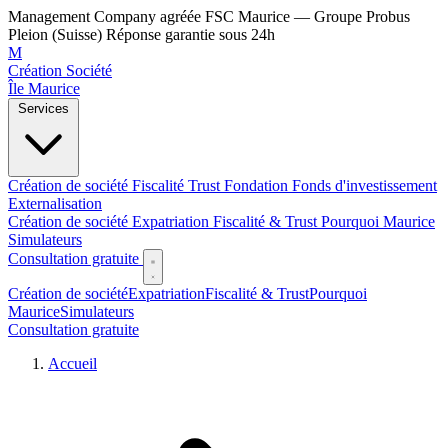
Management Company agréée FSC Maurice — Groupe Probus
Pleion (Suisse)
Réponse garantie sous 24h
M
Création Société
Île Maurice
Services
Création de société
Fiscalité
Trust
Fondation
Fonds d'investissement
Externalisation
Création de société
Expatriation
Fiscalité & Trust
Pourquoi Maurice
Simulateurs
Consultation gratuite
Création de société
Expatriation
Fiscalité & Trust
Pourquoi
Maurice
Simulateurs
Consultation gratuite
Accueil