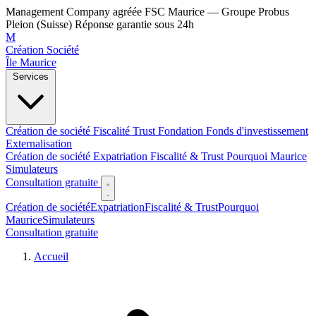
Management Company agréée FSC Maurice — Groupe Probus
Pleion (Suisse)
Réponse garantie sous 24h
M
Création Société
Île Maurice
Services
Création de société
Fiscalité
Trust
Fondation
Fonds d'investissement
Externalisation
Création de société
Expatriation
Fiscalité & Trust
Pourquoi Maurice
Simulateurs
Consultation gratuite
Création de société
Expatriation
Fiscalité & Trust
Pourquoi
Maurice
Simulateurs
Consultation gratuite
Accueil