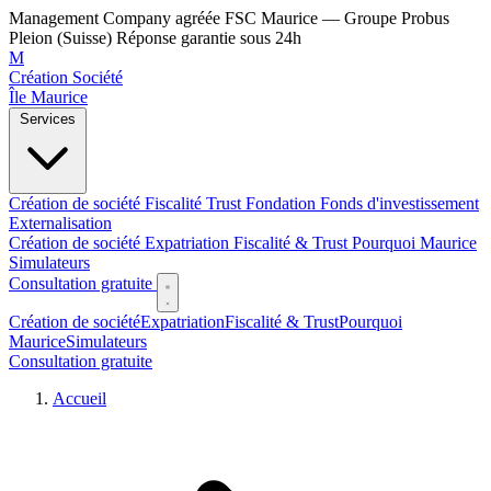
Management Company agréée FSC Maurice — Groupe Probus
Pleion (Suisse)
Réponse garantie sous 24h
M
Création Société
Île Maurice
Services
Création de société
Fiscalité
Trust
Fondation
Fonds d'investissement
Externalisation
Création de société
Expatriation
Fiscalité & Trust
Pourquoi Maurice
Simulateurs
Consultation gratuite
Création de société
Expatriation
Fiscalité & Trust
Pourquoi
Maurice
Simulateurs
Consultation gratuite
Accueil