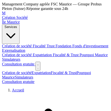
Management Company agréée FSC Maurice — Groupe Probus
Pleion (Suisse)
Réponse garantie sous 24h
M
Création Société
Île Maurice
Services
Création de société
Fiscalité
Trust
Fondation
Fonds d'investissement
Externalisation
Création de société
Expatriation
Fiscalité & Trust
Pourquoi Maurice
Simulateurs
Consultation gratuite
Création de société
Expatriation
Fiscalité & Trust
Pourquoi
Maurice
Simulateurs
Consultation gratuite
Accueil