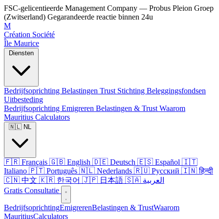
FSC-gelicentieerde Management Company — Probus Pleion Groep
(Zwitserland)
Gegarandeerde reactie binnen 24u
M
Création Société
Île Maurice
Diensten
Bedrijfsoprichting
Belastingen
Trust
Stichting
Beleggingsfondsen
Uitbesteding
Bedrijfsoprichting
Emigreren
Belastingen & Trust
Waarom
Mauritius
Calculators
🇳🇱 NL
🇫🇷 Français
🇬🇧 English
🇩🇪 Deutsch
🇪🇸 Español
🇮🇹
Italiano
🇵🇹 Português
🇳🇱 Nederlands
🇷🇺 Русский
🇮🇳 हिन्दी
🇨🇳 中文
🇰🇷 한국어
🇯🇵 日本語
🇸🇦 العربية
Gratis Consultatie
Bedrijfsoprichting
Emigreren
Belastingen & Trust
Waarom
Mauritius
Calculators