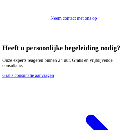
Outsourcing met Sunibel
Sunibel Corporate Services Ltd biedt een volledig pakket
outsourcingdiensten.
Neem contact met ons op
.
Heeft u persoonlijke begeleiding nodig?
Onze experts reageren binnen 24 uur. Gratis en vrijblijvende
consultatie.
Gratis consultatie aanvragen