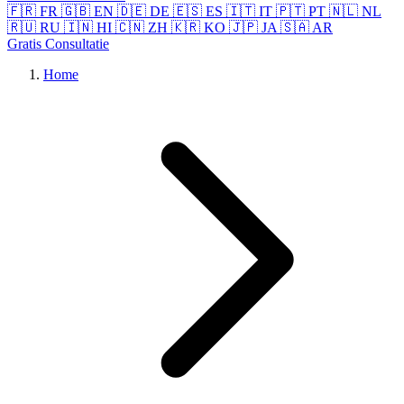
🇫🇷 FR
🇬🇧 EN
🇩🇪 DE
🇪🇸 ES
🇮🇹 IT
🇵🇹 PT
🇳🇱 NL
🇷🇺 RU
🇮🇳 HI
🇨🇳 ZH
🇰🇷 KO
🇯🇵 JA
🇸🇦 AR
Gratis Consultatie
Home