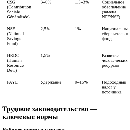
CSG
3–6%
1,5–3%
Социальное
(Contribution
обеспечение
Sociale
(замена
Généralisée)
NPF/NSF)
NSF
2,5%
1%
Национальный
(National
сберегательны
Savings
фонд
Fund)
HRDC
1,5%
—
Развитие
(Human
человеческих
Resource
ресурсов
Dev.)
PAYE
Удержание
0–15%
Подоходный
налог у
источника
Трудовое законодательство —
ключевые нормы
Рабочее время и отпуска