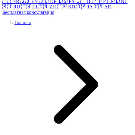
🇫🇷 FR
🇬🇧 EN
🇩🇪 DE
🇪🇸 ES
🇮🇹 IT
🇵🇹 PT
🇳🇱 NL
🇷🇺 RU
🇮🇳 HI
🇨🇳 ZH
🇰🇷 KO
🇯🇵 JA
🇸🇦 AR
Бесплатная консультация
Главная