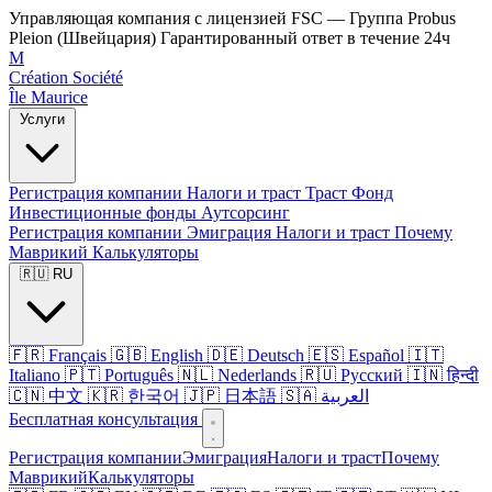
Управляющая компания с лицензией FSC — Группа Probus
Pleion (Швейцария)
Гарантированный ответ в течение 24ч
M
Création Société
Île Maurice
Услуги
Регистрация компании
Налоги и траст
Траст
Фонд
Инвестиционные фонды
Аутсорсинг
Регистрация компании
Эмиграция
Налоги и траст
Почему
Маврикий
Калькуляторы
🇷🇺 RU
🇫🇷 Français
🇬🇧 English
🇩🇪 Deutsch
🇪🇸 Español
🇮🇹
Italiano
🇵🇹 Português
🇳🇱 Nederlands
🇷🇺 Русский
🇮🇳 हिन्दी
🇨🇳 中文
🇰🇷 한국어
🇯🇵 日本語
🇸🇦 العربية
Бесплатная консультация
Регистрация компании
Эмиграция
Налоги и траст
Почему
Маврикий
Калькуляторы