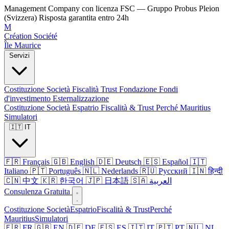
Management Company con licenza FSC — Gruppo Probus Pleion
(Svizzera)
Risposta garantita entro 24h
M
Création Société
Île Maurice
Servizi
Costituzione Società
Fiscalità
Trust
Fondazione
Fondi
d'investimento
Esternalizzazione
Costituzione Società
Espatrio
Fiscalità & Trust
Perché Mauritius
Simulatori
🇮🇹 IT
🇫🇷 Français
🇬🇧 English
🇩🇪 Deutsch
🇪🇸 Español
🇮🇹
Italiano
🇵🇹 Português
🇳🇱 Nederlands
🇷🇺 Русский
🇮🇳 हिन्दी
🇨🇳 中文
🇰🇷 한국어
🇯🇵 日本語
🇸🇦 العربية
Consulenza Gratuita
Costituzione Società
Espatrio
Fiscalità & Trust
Perché
Mauritius
Simulatori
🇫🇷 FR
🇬🇧 EN
🇩🇪 DE
🇪🇸 ES
🇮🇹 IT
🇵🇹 PT
🇳🇱 NL