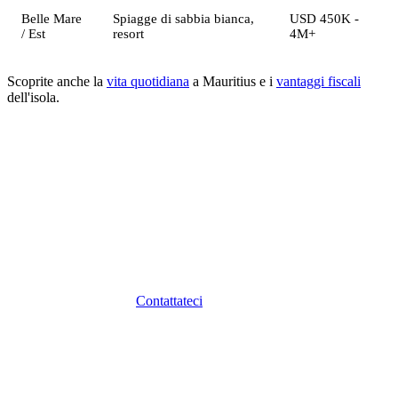
Belle Mare
Spiagge di sabbia bianca,
USD 450K -
/ Est
resort
4M+
Scoprite anche la
vita quotidiana
a Mauritius e i
vantaggi fiscali
dell'isola.
Investimento Immobiliare con Sunibel
Sunibel Corporate Services Ltd, Management Company
con licenza FSC e membro del gruppo svizzero Probus
Pleion, vi accompagna nel vostro investimento
immobiliare a Mauritius: dalla selezione del progetto alla
strutturazione fiscale, dalla domanda di residenza alla
gestione locativa.
Contattateci
per una consulenza
personalizzata.