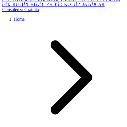
🇷🇺 RU
🇮🇳 HI
🇨🇳 ZH
🇰🇷 KO
🇯🇵 JA
🇸🇦 AR
Consulenza Gratuita
Home