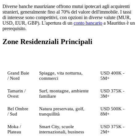
Diverse banche mauriziane offrono mutui ipotecari agli acquirenti
stranieri, generalmente fino al 70% del valore dell'immobile. I tassi
di interesse sono competitivi, con opzioni in diverse valute (MUR,
USD, EUR, GBP). L'apertura di un
conto bancario
a Mauritius è un
prerequisito.
Zone Residenziali Principali
Zona
Caratteristiche
Fascia di Prezzo
Grand Baie
Spiagge, vita notturna,
USD 400K -
/ Nord
commerci
5M+
Tamarin /
Surf, montagne, ambiente
USD 375K -
Ovest
familiare
3M+
Bel Ombre
Natura preservata, golf,
USD 500K -
/ Sud
tranquillità
8M+
Moka /
Smart City, scuole
USD 375K -
Plateau
internazionali, business
2M+