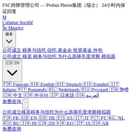
FSC持牌管理公司 — Probus Pleion集团（瑞士）
24小时内保
证回复
M
Création Société
Île Maurice
服务
公司成立
税务与信托
信托
基金会
投资基金
外包
公司成立
移居
税务与信托
为什么选择毛里求斯
模拟器
🇨🇳 ZH
🇫🇷 Français
🇬🇧 English
🇩🇪 Deutsch
🇪🇸 Español
🇮🇹
Italiano
🇵🇹 Português
🇳🇱 Nederlands
🇷🇺 Русский
🇮🇳 हिन्दी
🇨🇳 中文
🇰🇷 한국어
🇯🇵 日本語
🇸🇦 العربية
免费咨询
公司成立
移居
税务与信托
为什么选择毛里求斯
模拟器
🇫🇷 FR
🇬🇧 EN
🇩🇪 DE
🇪🇸 ES
🇮🇹 IT
🇵🇹 PT
🇳🇱 NL
🇷🇺 RU
🇮🇳 HI
🇨🇳 ZH
🇰🇷 KO
🇯🇵 JA
🇸🇦 AR
免费咨询