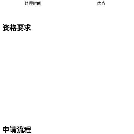
处理时间
优势
资格要求
主要要求
有效护照（剩余有效期充足）
无犯罪记录
满足健康要求
满足财务要求
类别特定的附加要求
申请流程