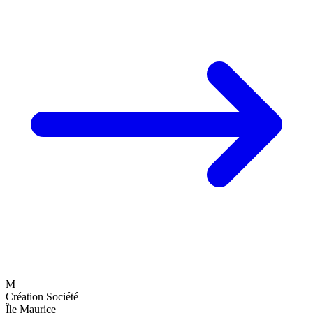
M
Création Société
Île Maurice