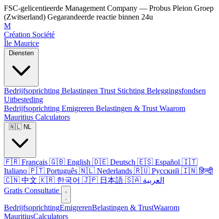
FSC-gelicentieerde Management Company — Probus Pleion Groep
(Zwitserland)
Gegarandeerde reactie binnen 24u
M
Création Société
Île Maurice
Diensten
Bedrijfsoprichting
Belastingen
Trust
Stichting
Beleggingsfondsen
Uitbesteding
Bedrijfsoprichting
Emigreren
Belastingen & Trust
Waarom
Mauritius
Calculators
🇳🇱 NL
🇫🇷 Français
🇬🇧 English
🇩🇪 Deutsch
🇪🇸 Español
🇮🇹
Italiano
🇵🇹 Português
🇳🇱 Nederlands
🇷🇺 Русский
🇮🇳 हिन्दी
🇨🇳 中文
🇰🇷 한국어
🇯🇵 日本語
🇸🇦 العربية
Gratis Consultatie
Bedrijfsoprichting
Emigreren
Belastingen & Trust
Waarom
Mauritius
Calculators