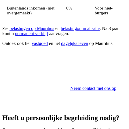
Buitenlands inkomen (niet
0%
Voor niet-
overgemaakt)
burgers
Zie
belastingen op Mauritius
en
belastingoptimalisatie
. Na 3 jaar
kunt u
permanent verblijf
aanvragen.
Ontdek ook het
vastgoed
en het
dagelijks leven
op Mauritius.
Uw Emigratie met Sunibel
Sunibel Corporate Services Ltd begeleidt uw
emigratieproject naar Mauritius.
Neem contact met ons op
.
Heeft u persoonlijke begeleiding nodig?