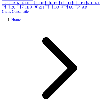
🇫🇷 FR
🇬🇧 EN
🇩🇪 DE
🇪🇸 ES
🇮🇹 IT
🇵🇹 PT
🇳🇱 NL
🇷🇺 RU
🇮🇳 HI
🇨🇳 ZH
🇰🇷 KO
🇯🇵 JA
🇸🇦 AR
Gratis Consultatie
Home