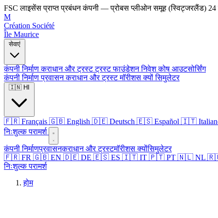
FSC लाइसेंस प्राप्त प्रबंधन कंपनी — प्रोबस प्लीओन समूह (स्विट्जरलैंड)
24 
M
Création Société
Île Maurice
सेवाएं
कंपनी निर्माण
कराधान और ट्रस्ट
ट्रस्ट
फाउंडेशन
निवेश कोष
आउटसोर्सिंग
कंपनी निर्माण
प्रवासन
कराधान और ट्रस्ट
मॉरीशस क्यों
सिमुलेटर
🇮🇳 HI
🇫🇷 Français
🇬🇧 English
🇩🇪 Deutsch
🇪🇸 Español
🇮🇹 Italia
निःशुल्क परामर्श
कंपनी निर्माण
प्रवासन
कराधान और ट्रस्ट
मॉरीशस क्यों
सिमुलेटर
🇫🇷 FR
🇬🇧 EN
🇩🇪 DE
🇪🇸 ES
🇮🇹 IT
🇵🇹 PT
🇳🇱 NL
🇷
निःशुल्क परामर्श
होम