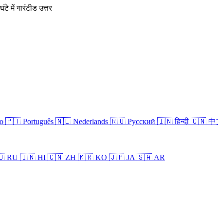
घंटे में गारंटीड उत्तर
no
🇵🇹 Português
🇳🇱 Nederlands
🇷🇺 Русский
🇮🇳 हिन्दी
🇨🇳 
🇺 RU
🇮🇳 HI
🇨🇳 ZH
🇰🇷 KO
🇯🇵 JA
🇸🇦 AR