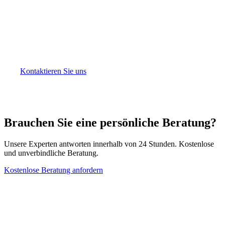
Nachlassplanungsexpertise
Sunibel Corporate Services Ltd bietet umfassende
Nachlassplanungsdienste mit mauritischen Trusts. Als
FSC-lizenzierte Management Company und Mitglied der
Schweizer Probus Pleion Group bringen wir
internationale Expertise und lokales Wissen ein.
Kontaktieren Sie uns
für eine vertrauliche Beratung.
Brauchen Sie eine persönliche Beratung?
Unsere Experten antworten innerhalb von 24 Stunden. Kostenlose
und unverbindliche Beratung.
Kostenlose Beratung anfordern