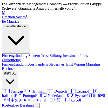
FSC-lizenzierte Management Company — Probus Pleion Gruppe
(Schweiz)
Garantierte Antwort innerhalb von 24h
M
Création Société
Île Maurice
Dienstleistungen
Firmengründung
Steuern
Trust
Stiftung
Investmentfonds
Outsourcing
Firmengründung
Auswandern
Steuern & Trust
Warum Mauritius
Rechner
🇩🇪 DE
🇫🇷 Français
🇬🇧 English
🇩🇪 Deutsch
🇪🇸 Español
🇮🇹
Italiano
🇵🇹 Português
🇳🇱 Nederlands
🇷🇺 Русский
🇮🇳 हिन्दी
🇨🇳 中文
🇰🇷 한국어
🇯🇵 日本語
🇸🇦 العربية
Kostenlose Beratung