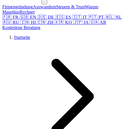
Firmengründung
Auswandern
Steuern & Trust
Warum
Mauritius
Rechner
🇫🇷 FR
🇬🇧 EN
🇩🇪 DE
🇪🇸 ES
🇮🇹 IT
🇵🇹 PT
🇳🇱 NL
🇷🇺 RU
🇮🇳 HI
🇨🇳 ZH
🇰🇷 KO
🇯🇵 JA
🇸🇦 AR
Kostenlose Beratung
Startseite