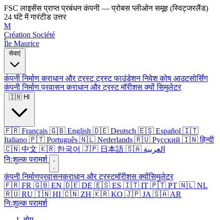
FSC लाइसेंस प्राप्त प्रबंधन कंपनी — प्रोबस प्लीओन समूह (स्विट्जरलैंड)
24 घंटे में गारंटीड उत्तर
M
Création Société
Île Maurice
सेवाएं
कंपनी निर्माण
कराधान और ट्रस्ट
ट्रस्ट
फाउंडेशन
निवेश कोष
आउटसोर्सिंग
कंपनी निर्माण
प्रवासन
कराधान और ट्रस्ट
मॉरीशस क्यों
सिमुलेटर
🇮🇳 HI
🇫🇷 Français
🇬🇧 English
🇩🇪 Deutsch
🇪🇸 Español
🇮🇹
Italiano
🇵🇹 Português
🇳🇱 Nederlands
🇷🇺 Русский
🇮🇳 हिन्दी
🇨🇳 中文
🇰🇷 한국어
🇯🇵 日本語
🇸🇦 العربية
निःशुल्क परामर्श
कंपनी निर्माण
प्रवासन
कराधान और ट्रस्ट
मॉरीशस क्यों
सिमुलेटर
🇫🇷 FR
🇬🇧 EN
🇩🇪 DE
🇪🇸 ES
🇮🇹 IT
🇵🇹 PT
🇳🇱 NL
🇷🇺 RU
🇮🇳 HI
🇨🇳 ZH
🇰🇷 KO
🇯🇵 JA
🇸🇦 AR
निःशुल्क परामर्श
होम