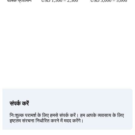
वार्षिक प्रशासन
USD 1,500 – 2,500
USD 3,000 – 5,000
आपका विश्वसनीय भागीदार
Sunibel Corporate Services Ltd, FSC द्वारा लाइसेंस प्राप्त
मैनेजमेंट कंपनी और स्विस Probus Pleion Group की सदस्य,
कंपनी निर्माण से लेकर चल रहे प्रशासन तक सम्पूर्ण सेवाएं प्रदान
करती है।
संपर्क करें
निःशुल्क परामर्श के लिए हमसे संपर्क करें। हम आपके व्यवसाय के लिए
इष्टतम संरचना निर्धारित करने में मदद करेंगे।