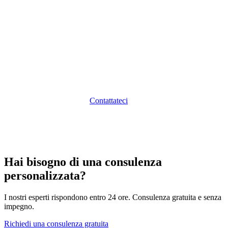
Avviate la Vostra Attività di Gestione Fondi
con Sunibel
Sunibel Corporate Services Ltd, Management Company
con licenza FSC e membro del gruppo svizzero Probus
Pleion, accompagna i gestori di fondi nell'ottenimento
della licenza, nella strutturazione dei fondi e nella gestione
operativa quotidiana.
Contattateci
per discutere il vostro
progetto.
Hai bisogno di una consulenza
personalizzata?
I nostri esperti rispondono entro 24 ore. Consulenza gratuita e senza
impegno.
Richiedi una consulenza gratuita