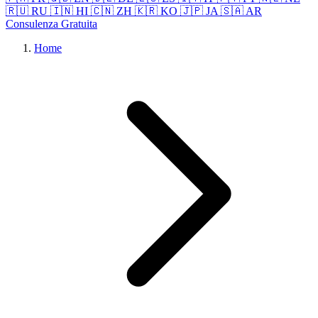
🇷🇺 RU
🇮🇳 HI
🇨🇳 ZH
🇰🇷 KO
🇯🇵 JA
🇸🇦 AR
Consulenza Gratuita
Home