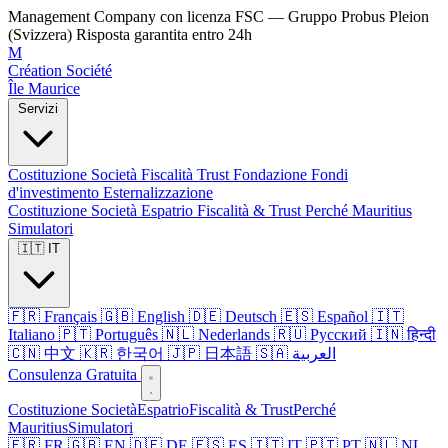
Management Company con licenza FSC — Gruppo Probus Pleion
(Svizzera)
Risposta garantita entro 24h
M
Création Société
Île Maurice
Servizi
Costituzione Società
Fiscalità
Trust
Fondazione
Fondi
d'investimento
Esternalizzazione
Costituzione Società
Espatrio
Fiscalità & Trust
Perché Mauritius
Simulatori
🇮🇹 IT
🇫🇷 Français
🇬🇧 English
🇩🇪 Deutsch
🇪🇸 Español
🇮🇹
Italiano
🇵🇹 Português
🇳🇱 Nederlands
🇷🇺 Русский
🇮🇳 हिन्दी
🇨🇳 中文
🇰🇷 한국어
🇯🇵 日本語
🇸🇦 العربية
Consulenza Gratuita
Costituzione Società
Espatrio
Fiscalità & Trust
Perché
Mauritius
Simulatori
🇫🇷 FR
🇬🇧 EN
🇩🇪 DE
🇪🇸 ES
🇮🇹 IT
🇵🇹 PT
🇳🇱 NL