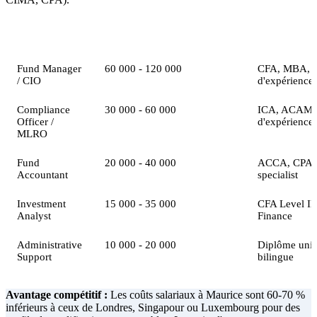
Poste
Salaire annuel indicatif (USD)
Qualification
Fund Manager
60 000 - 120 000
CFA, MBA, 1
/ CIO
d'expérience
Compliance
30 000 - 60 000
ICA, ACAMS,
Officer /
d'expérience
MLRO
Fund
20 000 - 40 000
ACCA, CPA,
Accountant
specialist
Investment
15 000 - 35 000
CFA Level II
Analyst
Finance
Administrative
10 000 - 20 000
Diplôme unive
Support
bilingue
Avantage compétitif :
Les coûts salariaux à Maurice sont 60-70 %
inférieurs à ceux de Londres, Singapour ou Luxembourg pour des