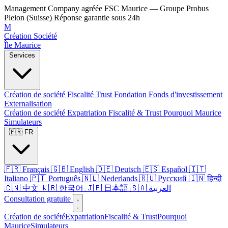
Management Company agréée FSC Maurice — Groupe Probus
Pleion (Suisse)
Réponse garantie sous 24h
M
Création Société
Île Maurice
Services
Création de société
Fiscalité
Trust
Fondation
Fonds d'investissement
Externalisation
Création de société
Expatriation
Fiscalité & Trust
Pourquoi Maurice
Simulateurs
🇫🇷 FR
🇫🇷 Français
🇬🇧 English
🇩🇪 Deutsch
🇪🇸 Español
🇮🇹
Italiano
🇵🇹 Português
🇳🇱 Nederlands
🇷🇺 Русский
🇮🇳 हिन्दी
🇨🇳 中文
🇰🇷 한국어
🇯🇵 日本語
🇸🇦 العربية
Consultation gratuite
Création de société
Expatriation
Fiscalité & Trust
Pourquoi
Maurice
Simulateurs