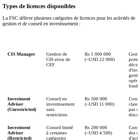
Types de licences disponibles
La FSC délivre plusieurs catégories de licences pour les activités de
gestion et de conseil en investissement :
Type de licence
Description
Capital minimum
Activi
CIS Manager
Gestion de
Rs 1 000 000
Gesti
CIS et/ou de
(~USD 22 000)
portef
CEF
décis
d'inv
gesti
opéra
fonds
Investment
Conseil en
Rs 500 000
Conse
Adviser
investissement
(~USD 11 000)
classe
(Unrestricted)
sans
pas d
restrictions
discr
Investment
Conseil limité
Rs 200 000
Conse
Adviser
à certaines
(~USD 4 500)
des c
(Restricted)
catégories
d'acti