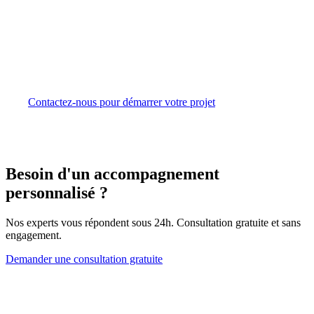
Maurice
Que vous optiez pour un CIS Manager pleinement
opérationnel, un modèle avec délégation ou un hosted
arrangement, notre équipe vous guide à chaque étape. De
la licence FSC au premier investissement, nous assurons
un lancement fluide et conforme.
Contactez-nous pour démarrer votre projet
Besoin d'un accompagnement
personnalisé ?
Nos experts vous répondent sous 24h. Consultation gratuite et sans
engagement.
Demander une consultation gratuite