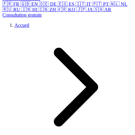
🇫🇷 FR
🇬🇧 EN
🇩🇪 DE
🇪🇸 ES
🇮🇹 IT
🇵🇹 PT
🇳🇱 NL
🇷🇺 RU
🇮🇳 HI
🇨🇳 ZH
🇰🇷 KO
🇯🇵 JA
🇸🇦 AR
Consultation gratuite
Accueil