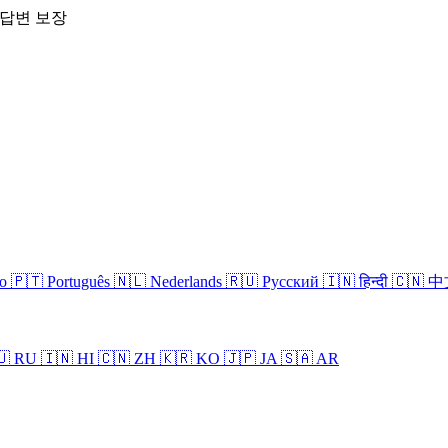
 답변 보장
no
🇵🇹 Português
🇳🇱 Nederlands
🇷🇺 Русский
🇮🇳 हिन्दी
🇨🇳 
🇺 RU
🇮🇳 HI
🇨🇳 ZH
🇰🇷 KO
🇯🇵 JA
🇸🇦 AR