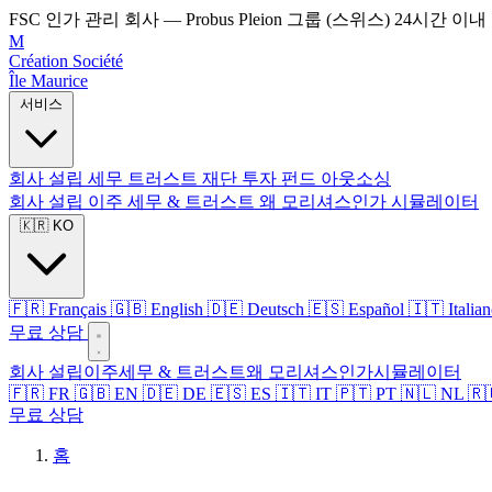
FSC 인가 관리 회사 — Probus Pleion 그룹 (스위스)
24시간 이내
M
Création Société
Île Maurice
서비스
회사 설립
세무
트러스트
재단
투자 펀드
아웃소싱
회사 설립
이주
세무 & 트러스트
왜 모리셔스인가
시뮬레이터
🇰🇷 KO
🇫🇷 Français
🇬🇧 English
🇩🇪 Deutsch
🇪🇸 Español
🇮🇹 Italia
무료 상담
회사 설립
이주
세무 & 트러스트
왜 모리셔스인가
시뮬레이터
🇫🇷 FR
🇬🇧 EN
🇩🇪 DE
🇪🇸 ES
🇮🇹 IT
🇵🇹 PT
🇳🇱 NL
🇷
무료 상담
홈