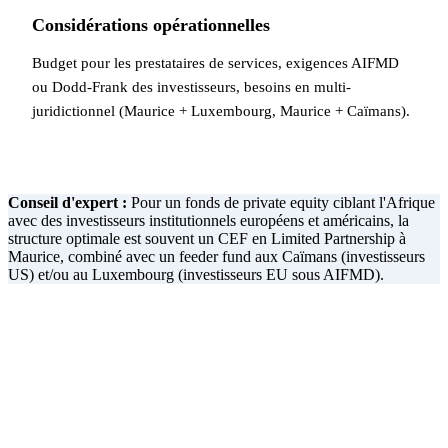
Considérations opérationnelles
Budget pour les prestataires de services, exigences AIFMD
ou Dodd-Frank des investisseurs, besoins en multi-
juridictionnel (Maurice + Luxembourg, Maurice + Caïmans).
Conseil d'expert :
Pour un fonds de private equity ciblant l'Afrique
avec des investisseurs institutionnels européens et américains, la
structure optimale est souvent un CEF en Limited Partnership à
Maurice, combiné avec un feeder fund aux Caïmans (investisseurs
US) et/ou au Luxembourg (investisseurs EU sous AIFMD).
Lancez votre fonds à Maurice
Notre équipe vous accompagne dans l'analyse de tous ces
facteurs et la conception d'une structure de fonds optimale,