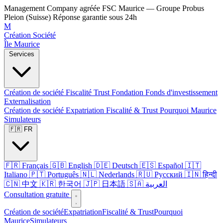
Management Company agréée FSC Maurice — Groupe Probus
Pleion (Suisse)
Réponse garantie sous 24h
M
Création Société
Île Maurice
Services
Création de société
Fiscalité
Trust
Fondation
Fonds d'investissement
Externalisation
Création de société
Expatriation
Fiscalité & Trust
Pourquoi Maurice
Simulateurs
🇫🇷 FR
🇫🇷 Français
🇬🇧 English
🇩🇪 Deutsch
🇪🇸 Español
🇮🇹
Italiano
🇵🇹 Português
🇳🇱 Nederlands
🇷🇺 Русский
🇮🇳 हिन्दी
🇨🇳 中文
🇰🇷 한국어
🇯🇵 日本語
🇸🇦 العربية
Consultation gratuite
Création de société
Expatriation
Fiscalité & Trust
Pourquoi
Maurice
Simulateurs