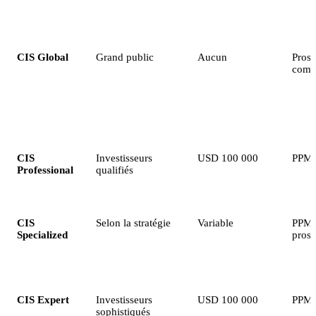
Catégorie
Investisseurs cibles
Ticket minimum
Docum
CIS Global
Grand public
Aucun
Prosp
comp
CIS
Investisseurs
USD 100 000
PPM
Professional
qualifiés
CIS
Selon la stratégie
Variable
PPM 
Specialized
prosp
CIS Expert
Investisseurs
USD 100 000
PPM s
sophistiqués