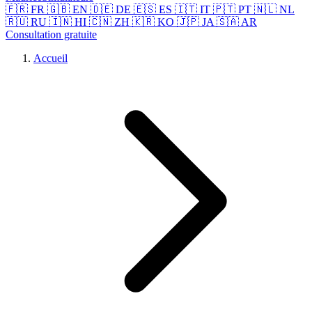
🇫🇷 FR
🇬🇧 EN
🇩🇪 DE
🇪🇸 ES
🇮🇹 IT
🇵🇹 PT
🇳🇱 NL
🇷🇺 RU
🇮🇳 HI
🇨🇳 ZH
🇰🇷 KO
🇯🇵 JA
🇸🇦 AR
Consultation gratuite
Accueil