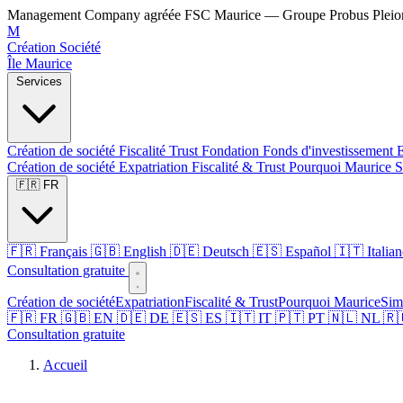
Management Company agréée FSC Maurice — Groupe Probus Pleion
M
Création Société
Île Maurice
Services
Création de société
Fiscalité
Trust
Fondation
Fonds d'investissement
E
Création de société
Expatriation
Fiscalité & Trust
Pourquoi Maurice
S
🇫🇷 FR
🇫🇷 Français
🇬🇧 English
🇩🇪 Deutsch
🇪🇸 Español
🇮🇹 Italia
Consultation gratuite
Création de société
Expatriation
Fiscalité & Trust
Pourquoi Maurice
Sim
🇫🇷 FR
🇬🇧 EN
🇩🇪 DE
🇪🇸 ES
🇮🇹 IT
🇵🇹 PT
🇳🇱 NL
🇷
Consultation gratuite
Accueil