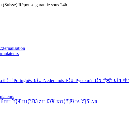
 (Suisse)
Réponse garantie sous 24h
xternalisation
imulateurs
no
🇵🇹 Português
🇳🇱 Nederlands
🇷🇺 Русский
🇮🇳 हिन्दी
🇨🇳 
ulateurs
🇺 RU
🇮🇳 HI
🇨🇳 ZH
🇰🇷 KO
🇯🇵 JA
🇸🇦 AR